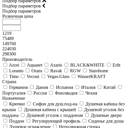
Подбор параметров
Подбор параметров
Подбор параметров
Розничная цена
1219
75489
149760
224030
298300
Производитель
Azori
Aquanet
Azario
BLACK&WHITE
Erlit
Loranto
Orans
Ravak
RGW
Starohome
Timo
Veconi
Vegas-Glass
WasserKRAFT
Страна
Германия
Дания
Испания
Италия
Китай
Португалия
Россия
Финляндия
Чехия
Назначение
Крючки
Сифон для душ.под-на
Душевая кабина без
крыши
Душевая кабина с крышей
Душевой уголок без
поддона
Душевой уголок с поддоном
Душевые двери
Поддон
Регулирующий профиль
Сиденье для душа
Душевое ограждение
Неподвижная стенка