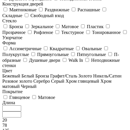
Конструкция дверей
Маятниковые
Раздвижные
Распашные
Складные
Свободный вход
Стекло
Бронза
Зеркальное
Матовое
Пластик
Прозрачное
Рифленое
Текстурное
Тонированное
Узорчатое
Форма
Ассиметричные
Квадратные
Овальные
Полукруглые
Прямоугольные
Пятиугольные
П-
образные
Душевые двери
Walk In
Неподвижные
стенки
Цвет
Бежевый
Белый
Бронза
Графит/Сталь
Золото
Никель/Сатин
Розовое золото
Серебро
Серый
Хром глянцевый
Хром
матовый
Черный
Покрытие
Глянцевое
Матовое
Длина
20
78