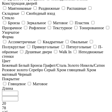
Конструкция дверей
Маятниковые
Раздвижные
Распашные
Складные
Свободный вход
Стекло
Бронза
Зеркальное
Матовое
Пластик
Прозрачное
Рифленое
Текстурное
Тонированное
Узорчатое
Форма
Ассиметричные
Квадратные
Овальные
Полукруглые
Прямоугольные
Пятиугольные
П-
образные
Душевые двери
Walk In
Неподвижные
стенки
Цвет
Бежевый
Белый
Бронза
Графит/Сталь
Золото
Никель/Сатин
Розовое золото
Серебро
Серый
Хром глянцевый
Хром
матовый
Черный
Покрытие
Глянцевое
Матовое
Длина
20
78