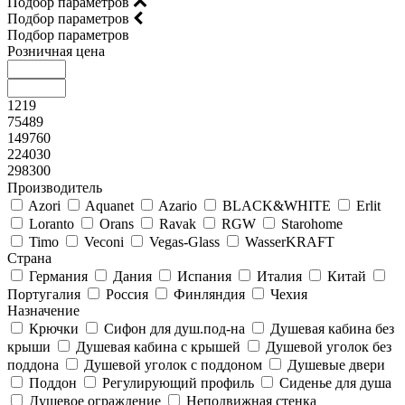
Подбор параметров
Подбор параметров
Подбор параметров
Розничная цена
1219
75489
149760
224030
298300
Производитель
Azori
Aquanet
Azario
BLACK&WHITE
Erlit
Loranto
Orans
Ravak
RGW
Starohome
Timo
Veconi
Vegas-Glass
WasserKRAFT
Страна
Германия
Дания
Испания
Италия
Китай
Португалия
Россия
Финляндия
Чехия
Назначение
Крючки
Сифон для душ.под-на
Душевая кабина без
крыши
Душевая кабина с крышей
Душевой уголок без
поддона
Душевой уголок с поддоном
Душевые двери
Поддон
Регулирующий профиль
Сиденье для душа
Душевое ограждение
Неподвижная стенка