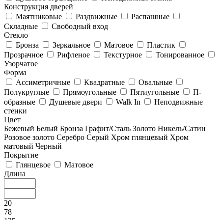
Конструкция дверей
Маятниковые
Раздвижные
Распашные
Складные
Свободный вход
Стекло
Бронза
Зеркальное
Матовое
Пластик
Прозрачное
Рифленое
Текстурное
Тонированное
Узорчатое
Форма
Ассиметричные
Квадратные
Овальные
Полукруглые
Прямоугольные
Пятиугольные
П-
образные
Душевые двери
Walk In
Неподвижные
стенки
Цвет
Бежевый
Белый
Бронза
Графит/Сталь
Золото
Никель/Сатин
Розовое золото
Серебро
Серый
Хром глянцевый
Хром
матовый
Черный
Покрытие
Глянцевое
Матовое
Длина
20
78