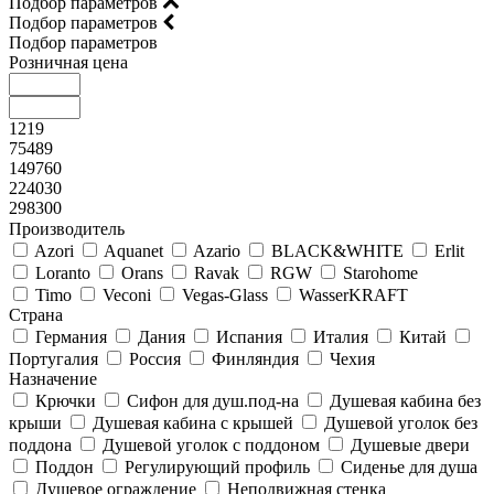
Подбор параметров
Подбор параметров
Подбор параметров
Розничная цена
1219
75489
149760
224030
298300
Производитель
Azori
Aquanet
Azario
BLACK&WHITE
Erlit
Loranto
Orans
Ravak
RGW
Starohome
Timo
Veconi
Vegas-Glass
WasserKRAFT
Страна
Германия
Дания
Испания
Италия
Китай
Португалия
Россия
Финляндия
Чехия
Назначение
Крючки
Сифон для душ.под-на
Душевая кабина без
крыши
Душевая кабина с крышей
Душевой уголок без
поддона
Душевой уголок с поддоном
Душевые двери
Поддон
Регулирующий профиль
Сиденье для душа
Душевое ограждение
Неподвижная стенка