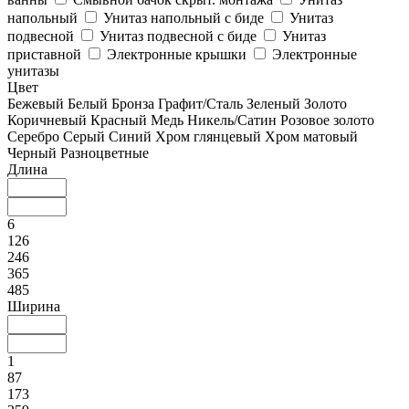
напольный
Унитаз напольный с биде
Унитаз
подвесной
Унитаз подвесной с биде
Унитаз
приставной
Электронные крышки
Электронные
унитазы
Цвет
Бежевый
Белый
Бронза
Графит/Сталь
Зеленый
Золото
Коричневый
Красный
Медь
Никель/Сатин
Розовое золото
Серебро
Серый
Синий
Хром глянцевый
Хром матовый
Черный
Разноцветные
Длина
6
126
246
365
485
Ширина
1
87
173