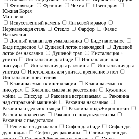
Финляндия
Франция
Чехия
Швейцария
Южная Корея
Материал
Искусственный камень
Литьевой мрамор
Нержавеющая сталь
Стекло
Фарфор
Фаянс
Назначение
Донный клапан для умывальника
Биде напольное
Биде подвесное
Душевой лоток с накладкой
Душевой
лоток без накладки
Душевой трап
Инсталляция +
унитаз
Инсталляция для биде
Инсталляция для
писсуара
Инсталляция для раковины
Инсталляция для
унитаза
Инсталляция для унитаза крепление в пол
Инсталляция пристенная
Клавиша смыва к инсталляции
Клавиша смыва к
писсурам
Клавиша смыва на расстоянии
Кухонная
мойка
Писсуар
Раковина встраиваемая
Раковина
над стиральной машиной
Раковина накладная
Раковина отдельностоящая
Раковина подв.+ кронштейн
Раковина подвесная
Раковина с полупьедесталом
Раковина с пьедесталом
Решетка на душ.канал
Сифон для биде
Сифон для
душ.под-на
Сифон для раковины
Слив-перелив для
ванны
Смывной бачок скрыт. монтажа
Унитаз