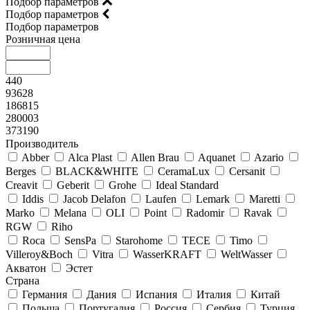
Подбор параметров
Подбор параметров
Подбор параметров
Розничная цена
440
93628
186815
280003
373190
Производитель
Abber
Alca Plast
Allen Brau
Aquanet
Azario
Berges
BLACK&WHITE
CeramaLux
Cersanit
Creavit
Geberit
Grohe
Ideal Standard
Iddis
Jacob Delafon
Laufen
Lemark
Maretti
Marko
Melana
OLI
Point
Radomir
Ravak
RGW
Riho
Roca
SensPa
Starohome
TECE
Timo
Villeroy&Boсh
Vitra
WasserKRAFT
WeltWasser
Акватон
Эстет
Страна
Германия
Дания
Испания
Италия
Китай
Польша
Португалия
Россия
Сербия
Турция