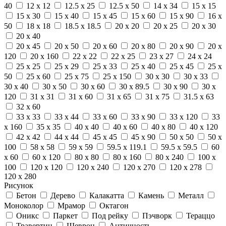
40
12 x 12
12.5 x 25
12.5 x 50
14 x 34
15 x 15
15 x 30
15 x 40
15 x 45
15 x 60
15 x 90
16 x
50
18 x 18
18.5 x 18.5
20 x 20
20 x 25
20 x 30
20 x 40
20 x 45
20 x 50
20 x 60
20 x 80
20 x 90
20 x
120
20 x 160
22 x 22
22 x 25
23 x 27
24 x 24
25 x 25
25 x 29
25 x 33
25 x 40
25 x 45
25 x
50
25 x 60
25 x 75
25 x 150
30 x 30
30 x 33
30 x 40
30 x 50
30 x 60
30 x 89.5
30 x 90
30 x
120
31 x 31
31 x 60
31 x 65
31 x 75
31.5 x 63
32 x 60
33 x 33
33 x 44
33 x 60
33 x 90
33 x 120
33
x 160
35 x 35
40 x 40
40 x 60
40 x 80
40 x 120
42 x 42
44 x 44
45 x 45
45 x 90
50 x 50
50 x
100
58 x 58
59 x 59
59.5 x 119.1
59.5 x 59.5
60
x 60
60 x 120
80 x 80
80 x 160
80 x 240
100 x
100
120 x 120
120 x 240
120 x 270
120 x 278
120 x 280
Рисунок
Бетон
Дерево
Калакатта
Камень
Металл
Моноколор
Мрамор
Октагон
Оникс
Паркет
Под рейку
Пэчворк
Тераццо
Травертин
Шеврон
Античность