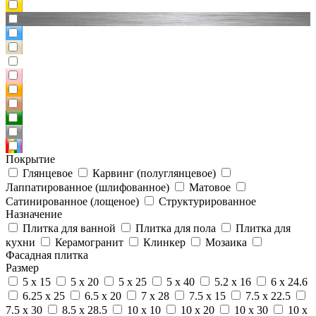
Покрытие
Глянцевое
Карвинг (полуглянцевое)
Лаппатированное (шлифованное)
Матовое
Сатинированное (лощеное)
Структурированное
Назначение
Плитка для ванной
Плитка для пола
Плитка для
кухни
Керамогранит
Клинкер
Мозаика
Фасадная плитка
Размер
5 x 15
5 x 20
5 x 25
5 x 40
5.2 x 16
6 x 24.6
6.25 x 25
6.5 x 20
7 x 28
7.5 x 15
7.5 x 22.5
7.5 x 30
8.5 x 28.5
10 x 10
10 x 20
10 x 30
10 x