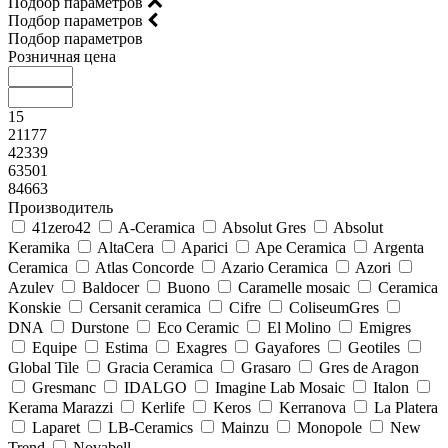
Подбор параметров
Подбор параметров
Подбор параметров
Розничная цена
15
21177
42339
63501
84663
Производитель
41zero42
A-Ceramica
Absolut Gres
Absolut
Keramika
AltaCera
Aparici
Ape Ceramica
Argenta
Ceramica
Atlas Concorde
Azario Ceramica
Azori
Azulev
Baldocer
Buono
Caramelle mosaic
Ceramica
Konskie
Cersanit ceramica
Cifre
ColiseumGres
DNA
Durstone
Eco Ceramic
El Molino
Emigres
Equipe
Estima
Exagres
Gayafores
Geotiles
Global Tile
Gracia Ceramica
Grasaro
Gres de Aragon
Gresmanc
IDALGO
Imagine Lab Mosaic
Italon
Kerama Marazzi
Kerlife
Keros
Kerranova
La Platera
Laparet
LB-Ceramics
Mainzu
Monopole
New
Trend
Novabell