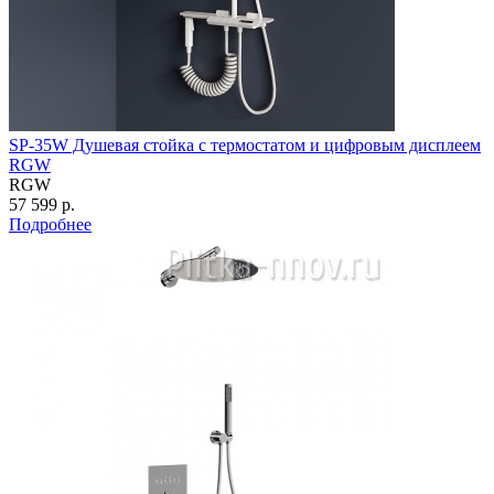
SP-35W Душевая стойка с термостатом и цифровым дисплеем
RGW
RGW
57 599 р.
Подробнее