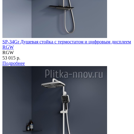
SP-34Gr Душевая стойка с термостатом и цифровым дисплеем
RGW
RGW
53 015 р.
Подробнее