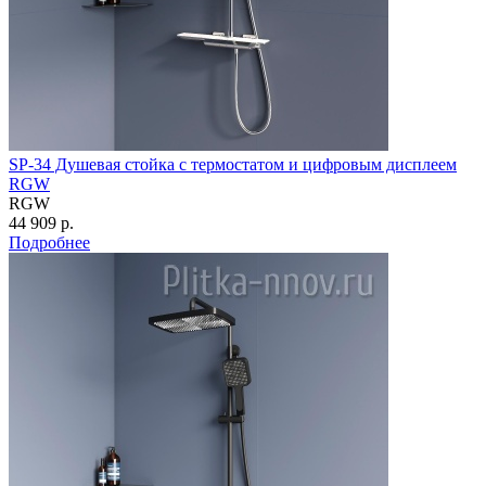
SP-34 Душевая стойка с термостатом и цифровым дисплеем
RGW
RGW
44 909 р.
Подробнее