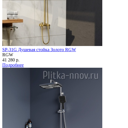
SP-31G Душевая стойка Золото RGW
RGW
41 280 р.
Подробнее