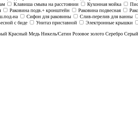
рам
Клавиша смыва на расстоянии
Кухонная мойка
Пис
я
Раковина подв.+ кронштейн
Раковина подвесная
Рак
ш.под-на
Сифон для раковины
Слив-перелив для ванны
есной с биде
Унитаз приставной
Электронные крышки
вый
Красный
Медь
Никель/Сатин
Розовое золото
Серебро
Серы