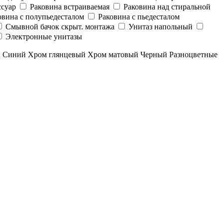
суар
Раковина встраиваемая
Раковина над стиральной
овина с полупьедесталом
Раковина с пьедесталом
Смывной бачок скрыт. монтажа
Унитаз напольный
Электронные унитазы
й
Синий
Хром глянцевый
Хром матовый
Черный
Разноцветные