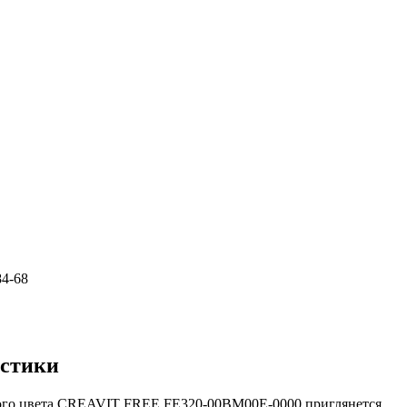
84-68
истики
ого цвета CREAVIT FREE FE320-00BM00E-0000 приглянется