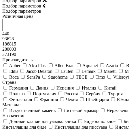
Подбор параметров
Подбор параметров
Подбор параметров
Розничная цена
440
93628
186815
280003
373190
Производитель
Abber
Alca Plast
Allen Brau
Aquanet
Azario
B
Iddis
Jacob Delafon
Laufen
Lemark
Maretti
M
Roca
SensPa
Starohome
TECE
Timo
Villero
Страна
Германия
Дания
Испания
Италия
Китай
Польша
Португалия
Россия
Сербия
Турция
Финляндия
Франция
Чехия
Швейцария
Южна
Материал
Искусственный камень
Литьевой мрамор
Нержавеющ
Назначение
Донный клапан для умывальника
Биде напольное
Би
Инсталляция для биде
Инсталляция для писсуара
Инстал