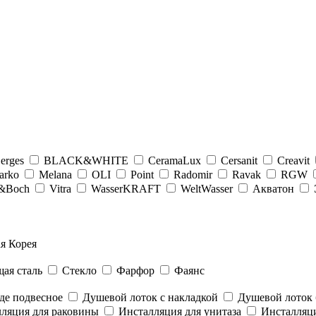
erges
BLACK&WHITE
CeramaLux
Cersanit
Creavit
arko
Melana
OLI
Point
Radomir
Ravak
RGW
y&Boсh
Vitra
WasserKRAFT
WeltWasser
Акватон
я Корея
ая сталь
Стекло
Фарфор
Фаянс
де подвесное
Душевой лоток с накладкой
Душевой лоток 
ляция для раковины
Инсталляция для унитаза
Инсталляци