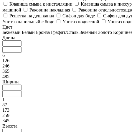
Клавиша смыва к инсталляции
Клавиша смыва к писсу
машиной
Раковина накладная
Раковина отдельностояща
Решетка на душ.канал
Сифон для биде
Сифон для ду
Унитаз напольный с биде
Унитаз подвесной
Унитаз подв
Цвет
Бежевый
Белый
Бронза
Графит/Сталь
Зеленый
Золото
Коричне
Длина
6
126
246
365
485
Ширина
1
87
173
259
345
Высота