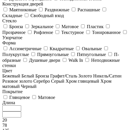
Конструкция дверей
Маятниковые
Раздвижные
Распашные
Складные
Свободный вход
Стекло
Бронза
Зеркальное
Матовое
Пластик
Прозрачное
Рифленое
Текстурное
Тонированное
Узорчатое
Форма
Ассиметричные
Квадратные
Овальные
Полукруглые
Прямоугольные
Пятиугольные
П-
образные
Душевые двери
Walk In
Неподвижные
стенки
Цвет
Бежевый
Белый
Бронза
Графит/Сталь
Золото
Никель/Сатин
Розовое золото
Серебро
Серый
Хром глянцевый
Хром
матовый
Черный
Покрытие
Глянцевое
Матовое
Длина
20
78