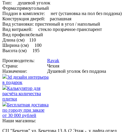
Тип: душевой уголок
Форма:прямоугольный
Поддон в комплекте: нет (установка на пол без поддона)
Конструкция дверей: распашная
Вид установки: пристенный в угол / напольный
Вид витражей: стекло прозрачное-транспарент
Вид профиля:белый
Длина (см) 110
Ширина (см) 100
Высота (см) 195
Производитель:
Ravak
Страна:
Чехия
Назначение:
Душевой уголок без поддона
3d дизайн интерьера
в подарок
Калькулятор для
расчёта количества
плитки
Бесплатная доставка
по городу при заказе
от 30 000 рублей
Наши магазины:
СЦ "Бекетов" ул. Бекетова 13 А (2 Этаж - у лифта отдел