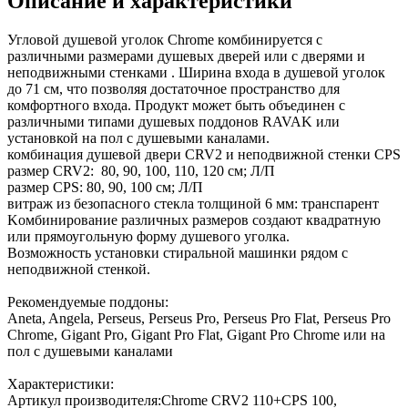
Описание и характеристики
Угловой душевой уголок Chrome комбинируется с
различными размерами душевых дверей или с дверями и
неподвижными стенками . Ширина входа в душевой уголок
до 71 см, что позволяя достаточное пространство для
комфортного входа. Продукт может быть объединен с
различными типами душевых поддонов RAVAK или
установкой на пол с душевыми каналами.
комбинация душевой двери CRV2 и неподвижной стенки CPS
размер CRV2: 80, 90, 100, 110, 120 cм; Л/П
размер CPS: 80, 90, 100 cм; Л/П
витраж из безопасного стекла толщиной 6 мм: транспарент
Kомбинирование различных размеров создают квадратную
или прямоугольную форму душевого уголка.
Возможность установки стиральной машинки рядом с
неподвижной стенкой.
Рекомендуемые поддоны:
Aneta, Angela, Perseus, Perseus Pro, Perseus Pro Flat, Perseus Pro
Chrome, Gigant Pro, Gigant Pro Flat, Gigant Pro Chrome или на
пол с душевыми каналами
Характеристики:
Артикул производителя:Chrome CRV2 110+CPS 100,