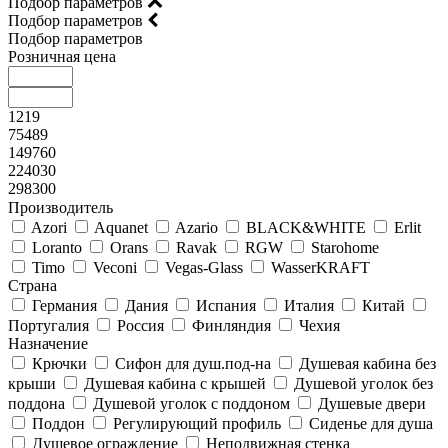
Подбор параметров
Подбор параметров
Подбор параметров
Розничная цена
1219
75489
149760
224030
298300
Производитель
Azori
Aquanet
Azario
BLACK&WHITE
Erlit
Loranto
Orans
Ravak
RGW
Starohome
Timo
Veconi
Vegas-Glass
WasserKRAFT
Страна
Германия
Дания
Испания
Италия
Китай
Португалия
Россия
Финляндия
Чехия
Назначение
Крючки
Сифон для душ.под-на
Душевая кабина без
крыши
Душевая кабина с крышей
Душевой уголок без
поддона
Душевой уголок с поддоном
Душевые двери
Поддон
Регулирующий профиль
Сиденье для душа
Душевое ограждение
Неподвижная стенка