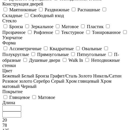
Конструкция дверей
Маятниковые
Раздвижные
Распашные
Складные
Свободный вход
Стекло
Бронза
Зеркальное
Матовое
Пластик
Прозрачное
Рифленое
Текстурное
Тонированное
Узорчатое
Форма
Ассиметричные
Квадратные
Овальные
Полукруглые
Прямоугольные
Пятиугольные
П-
образные
Душевые двери
Walk In
Неподвижные
стенки
Цвет
Бежевый
Белый
Бронза
Графит/Сталь
Золото
Никель/Сатин
Розовое золото
Серебро
Серый
Хром глянцевый
Хром
матовый
Черный
Покрытие
Глянцевое
Матовое
Длина
20
78