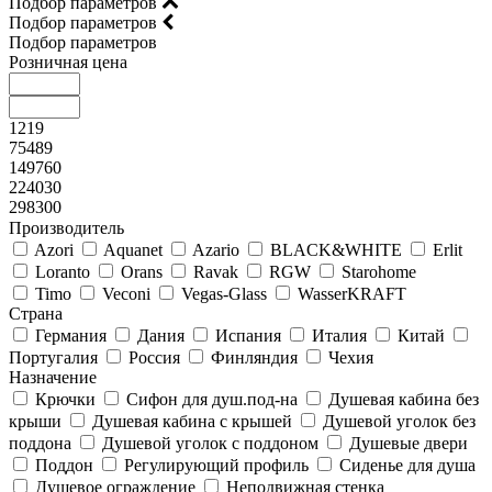
Подбор параметров
Подбор параметров
Подбор параметров
Розничная цена
1219
75489
149760
224030
298300
Производитель
Azori
Aquanet
Azario
BLACK&WHITE
Erlit
Loranto
Orans
Ravak
RGW
Starohome
Timo
Veconi
Vegas-Glass
WasserKRAFT
Страна
Германия
Дания
Испания
Италия
Китай
Португалия
Россия
Финляндия
Чехия
Назначение
Крючки
Сифон для душ.под-на
Душевая кабина без
крыши
Душевая кабина с крышей
Душевой уголок без
поддона
Душевой уголок с поддоном
Душевые двери
Поддон
Регулирующий профиль
Сиденье для душа
Душевое ограждение
Неподвижная стенка