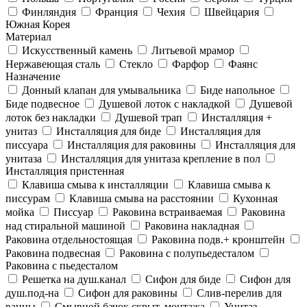
Финляндия
Франция
Чехия
Швейцария
Южная Корея
Материал
Искусственный камень
Литьевой мрамор
Нержавеющая сталь
Стекло
Фарфор
Фаянс
Назначение
Донный клапан для умывальника
Биде напольное
Биде подвесное
Душевой лоток с накладкой
Душевой
лоток без накладки
Душевой трап
Инсталляция +
унитаз
Инсталляция для биде
Инсталляция для
писсуара
Инсталляция для раковины
Инсталляция для
унитаза
Инсталляция для унитаза крепление в пол
Инсталляция пристенная
Клавиша смыва к инсталляции
Клавиша смыва к
писсурам
Клавиша смыва на расстоянии
Кухонная
мойка
Писсуар
Раковина встраиваемая
Раковина
над стиральной машиной
Раковина накладная
Раковина отдельностоящая
Раковина подв.+ кронштейн
Раковина подвесная
Раковина с полупьедесталом
Раковина с пьедесталом
Решетка на душ.канал
Сифон для биде
Сифон для
душ.под-на
Сифон для раковины
Слив-перелив для
ванны
Смывной бачок скрыт. монтажа
Унитаз