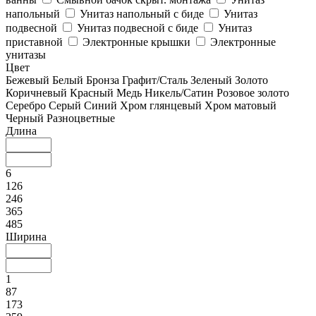
напольный
Унитаз напольный с биде
Унитаз
подвесной
Унитаз подвесной с биде
Унитаз
приставной
Электронные крышки
Электронные
унитазы
Цвет
Бежевый
Белый
Бронза
Графит/Сталь
Зеленый
Золото
Коричневый
Красный
Медь
Никель/Сатин
Розовое золото
Серебро
Серый
Синий
Хром глянцевый
Хром матовый
Черный
Разноцветные
Длина
6
126
246
365
485
Ширина
1
87
173