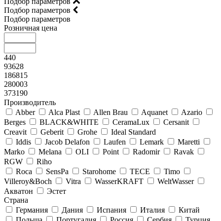
Подбор параметров
Подбор параметров
Подбор параметров
Розничная цена
440
93628
186815
280003
373190
Производитель
Abber
Alca Plast
Allen Brau
Aquanet
Azario
Berges
BLACK&WHITE
CeramaLux
Cersanit
Creavit
Geberit
Grohe
Ideal Standard
Iddis
Jacob Delafon
Laufen
Lemark
Maretti
Marko
Melana
OLI
Point
Radomir
Ravak
RGW
Riho
Roca
SensPa
Starohome
TECE
Timo
Villeroy&Boсh
Vitra
WasserKRAFT
WeltWasser
Акватон
Эстет
Страна
Германия
Дания
Испания
Италия
Китай
Польша
Португалия
Россия
Сербия
Турция