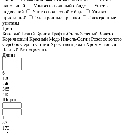
напольный
Унитаз напольный с биде
Унитаз
подвесной
Унитаз подвесной с биде
Унитаз
приставной
Электронные крышки
Электронные
унитазы
Цвет
Бежевый
Белый
Бронза
Графит/Сталь
Зеленый
Золото
Коричневый
Красный
Медь
Никель/Сатин
Розовое золото
Серебро
Серый
Синий
Хром глянцевый
Хром матовый
Черный
Разноцветные
Длина
6
126
246
365
485
Ширина
1
87
173