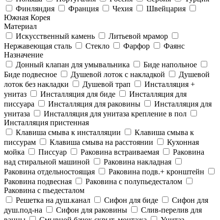
Финляндия
Франция
Чехия
Швейцария
Южная Корея
Материал
Искусственный камень
Литьевой мрамор
Нержавеющая сталь
Стекло
Фарфор
Фаянс
Назначение
Донный клапан для умывальника
Биде напольное
Биде подвесное
Душевой лоток с накладкой
Душевой
лоток без накладки
Душевой трап
Инсталляция +
унитаз
Инсталляция для биде
Инсталляция для
писсуара
Инсталляция для раковины
Инсталляция для
унитаза
Инсталляция для унитаза крепление в пол
Инсталляция пристенная
Клавиша смыва к инсталляции
Клавиша смыва к
писсурам
Клавиша смыва на расстоянии
Кухонная
мойка
Писсуар
Раковина встраиваемая
Раковина
над стиральной машиной
Раковина накладная
Раковина отдельностоящая
Раковина подв.+ кронштейн
Раковина подвесная
Раковина с полупьедесталом
Раковина с пьедесталом
Решетка на душ.канал
Сифон для биде
Сифон для
душ.под-на
Сифон для раковины
Слив-перелив для
ванны
Смывной бачок скрыт. монтажа
Унитаз