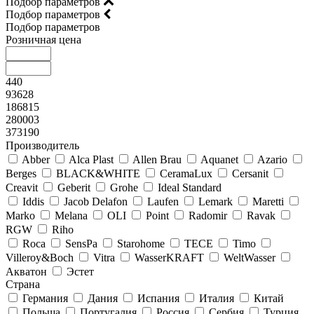
Подбор параметров
Подбор параметров
Подбор параметров
Розничная цена
440
93628
186815
280003
373190
Производитель
Abber
Alca Plast
Allen Brau
Aquanet
Azario
Berges
BLACK&WHITE
CeramaLux
Cersanit
Creavit
Geberit
Grohe
Ideal Standard
Iddis
Jacob Delafon
Laufen
Lemark
Maretti
Marko
Melana
OLI
Point
Radomir
Ravak
RGW
Riho
Roca
SensPa
Starohome
TECE
Timo
Villeroy&Boсh
Vitra
WasserKRAFT
WeltWasser
Акватон
Эстет
Страна
Германия
Дания
Испания
Италия
Китай
Польша
Португалия
Россия
Сербия
Турция