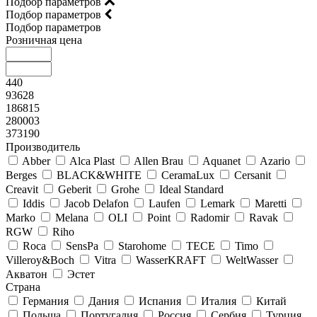
Подбор параметров
Подбор параметров
Подбор параметров
Розничная цена
440
93628
186815
280003
373190
Производитель
Abber
Alca Plast
Allen Brau
Aquanet
Azario
Berges
BLACK&WHITE
CeramaLux
Cersanit
Creavit
Geberit
Grohe
Ideal Standard
Iddis
Jacob Delafon
Laufen
Lemark
Maretti
Marko
Melana
OLI
Point
Radomir
Ravak
RGW
Riho
Roca
SensPa
Starohome
TECE
Timo
Villeroy&Boсh
Vitra
WasserKRAFT
WeltWasser
Акватон
Эстет
Страна
Германия
Дания
Испания
Италия
Китай
Польша
Португалия
Россия
Сербия
Турция