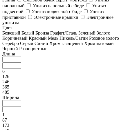
напольный
Унитаз напольный с биде
Унитаз
подвесной
Унитаз подвесной с биде
Унитаз
приставной
Электронные крышки
Электронные
унитазы
Цвет
Бежевый
Белый
Бронза
Графит/Сталь
Зеленый
Золото
Коричневый
Красный
Медь
Никель/Сатин
Розовое золото
Серебро
Серый
Синий
Хром глянцевый
Хром матовый
Черный
Разноцветные
Длина
6
126
246
365
485
Ширина
1
87
173