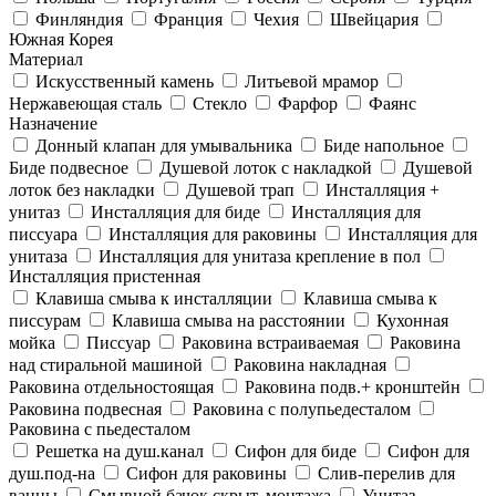
Финляндия
Франция
Чехия
Швейцария
Южная Корея
Материал
Искусственный камень
Литьевой мрамор
Нержавеющая сталь
Стекло
Фарфор
Фаянс
Назначение
Донный клапан для умывальника
Биде напольное
Биде подвесное
Душевой лоток с накладкой
Душевой
лоток без накладки
Душевой трап
Инсталляция +
унитаз
Инсталляция для биде
Инсталляция для
писсуара
Инсталляция для раковины
Инсталляция для
унитаза
Инсталляция для унитаза крепление в пол
Инсталляция пристенная
Клавиша смыва к инсталляции
Клавиша смыва к
писсурам
Клавиша смыва на расстоянии
Кухонная
мойка
Писсуар
Раковина встраиваемая
Раковина
над стиральной машиной
Раковина накладная
Раковина отдельностоящая
Раковина подв.+ кронштейн
Раковина подвесная
Раковина с полупьедесталом
Раковина с пьедесталом
Решетка на душ.канал
Сифон для биде
Сифон для
душ.под-на
Сифон для раковины
Слив-перелив для
ванны
Смывной бачок скрыт. монтажа
Унитаз