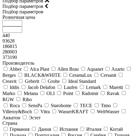
Подбор параметров
Подбор параметров
Подбор параметров
Розничная цена
440
93628
186815
280003
373190
Производитель
Abber
Alca Plast
Allen Brau
Aquanet
Azario
Berges
BLACK&WHITE
CeramaLux
Cersanit
Creavit
Geberit
Grohe
Ideal Standard
Iddis
Jacob Delafon
Laufen
Lemark
Maretti
Marko
Melana
OLI
Point
Radomir
Ravak
RGW
Riho
Roca
SensPa
Starohome
TECE
Timo
Villeroy&Boсh
Vitra
WasserKRAFT
WeltWasser
Акватон
Эстет
Страна
Германия
Дания
Испания
Италия
Китай
Польша
Португалия
Россия
Сербия
Турция