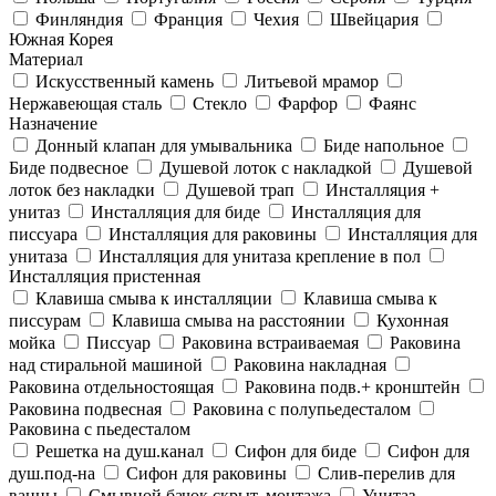
Финляндия
Франция
Чехия
Швейцария
Южная Корея
Материал
Искусственный камень
Литьевой мрамор
Нержавеющая сталь
Стекло
Фарфор
Фаянс
Назначение
Донный клапан для умывальника
Биде напольное
Биде подвесное
Душевой лоток с накладкой
Душевой
лоток без накладки
Душевой трап
Инсталляция +
унитаз
Инсталляция для биде
Инсталляция для
писсуара
Инсталляция для раковины
Инсталляция для
унитаза
Инсталляция для унитаза крепление в пол
Инсталляция пристенная
Клавиша смыва к инсталляции
Клавиша смыва к
писсурам
Клавиша смыва на расстоянии
Кухонная
мойка
Писсуар
Раковина встраиваемая
Раковина
над стиральной машиной
Раковина накладная
Раковина отдельностоящая
Раковина подв.+ кронштейн
Раковина подвесная
Раковина с полупьедесталом
Раковина с пьедесталом
Решетка на душ.канал
Сифон для биде
Сифон для
душ.под-на
Сифон для раковины
Слив-перелив для
ванны
Смывной бачок скрыт. монтажа
Унитаз