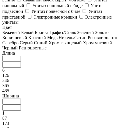
напольный
Унитаз напольный с биде
Унитаз
подвесной
Унитаз подвесной с биде
Унитаз
приставной
Электронные крышки
Электронные
унитазы
Цвет
Бежевый
Белый
Бронза
Графит/Сталь
Зеленый
Золото
Коричневый
Красный
Медь
Никель/Сатин
Розовое золото
Серебро
Серый
Синий
Хром глянцевый
Хром матовый
Черный
Разноцветные
Длина
6
126
246
365
485
Ширина
1
87
173