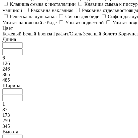
Клавиша смыва к инсталляции
Клавиша смыва к писсу
машиной
Раковина накладная
Раковина отдельностояща
Решетка на душ.канал
Сифон для биде
Сифон для ду
Унитаз напольный с биде
Унитаз подвесной
Унитаз подв
Цвет
Бежевый
Белый
Бронза
Графит/Сталь
Зеленый
Золото
Коричне
Длина
6
126
246
365
485
Ширина
1
87
173
259
345
Высота