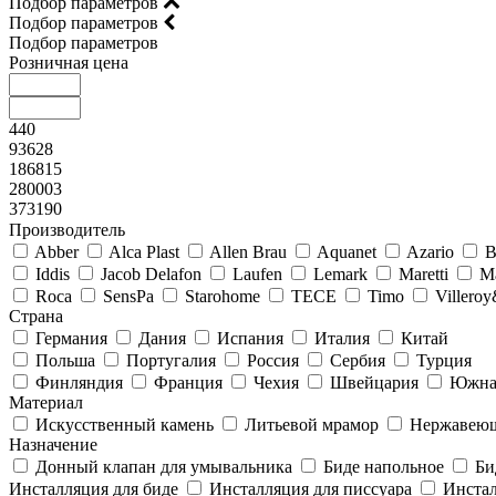
Подбор параметров
Подбор параметров
Подбор параметров
Розничная цена
440
93628
186815
280003
373190
Производитель
Abber
Alca Plast
Allen Brau
Aquanet
Azario
B
Iddis
Jacob Delafon
Laufen
Lemark
Maretti
M
Roca
SensPa
Starohome
TECE
Timo
Villero
Страна
Германия
Дания
Испания
Италия
Китай
Польша
Португалия
Россия
Сербия
Турция
Финляндия
Франция
Чехия
Швейцария
Южна
Материал
Искусственный камень
Литьевой мрамор
Нержавеющ
Назначение
Донный клапан для умывальника
Биде напольное
Би
Инсталляция для биде
Инсталляция для писсуара
Инстал