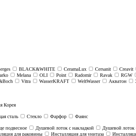
erges
BLACK&WHITE
CeramaLux
Cersanit
Creavit
arko
Melana
OLI
Point
Radomir
Ravak
RGW
y&Boсh
Vitra
WasserKRAFT
WeltWasser
Акватон
я Корея
ая сталь
Стекло
Фарфор
Фаянс
де подвесное
Душевой лоток с накладкой
Душевой лоток 
ляция для раковины
Инсталляция для унитаза
Инсталляци