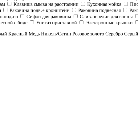
рам
Клавиша смыва на расстоянии
Кухонная мойка
Пис
я
Раковина подв.+ кронштейн
Раковина подвесная
Рак
ш.под-на
Сифон для раковины
Слив-перелив для ванны
есной с биде
Унитаз приставной
Электронные крышки
вый
Красный
Медь
Никель/Сатин
Розовое золото
Серебро
Серы