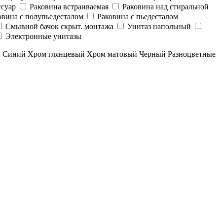
суар
Раковина встраиваемая
Раковина над стиральной
овина с полупьедесталом
Раковина с пьедесталом
Смывной бачок скрыт. монтажа
Унитаз напольный
Электронные унитазы
й
Синий
Хром глянцевый
Хром матовый
Черный
Разноцветные