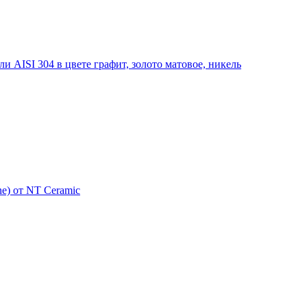
 AISI 304 в цвете графит, золото матовое, никель
e) от NT Ceramic