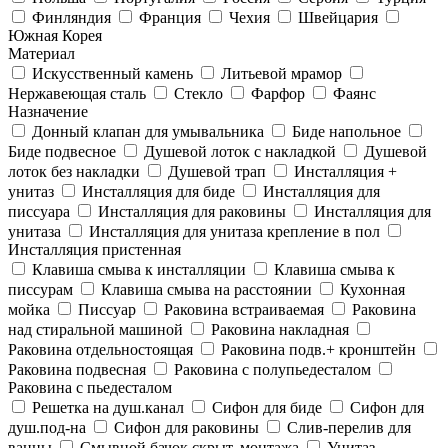
Финляндия
Франция
Чехия
Швейцария
Южная Корея
Материал
Искусственный камень
Литьевой мрамор
Нержавеющая сталь
Стекло
Фарфор
Фаянс
Назначение
Донный клапан для умывальника
Биде напольное
Биде подвесное
Душевой лоток с накладкой
Душевой
лоток без накладки
Душевой трап
Инсталляция +
унитаз
Инсталляция для биде
Инсталляция для
писсуара
Инсталляция для раковины
Инсталляция для
унитаза
Инсталляция для унитаза крепление в пол
Инсталляция пристенная
Клавиша смыва к инсталляции
Клавиша смыва к
писсурам
Клавиша смыва на расстоянии
Кухонная
мойка
Писсуар
Раковина встраиваемая
Раковина
над стиральной машиной
Раковина накладная
Раковина отдельностоящая
Раковина подв.+ кронштейн
Раковина подвесная
Раковина с полупьедесталом
Раковина с пьедесталом
Решетка на душ.канал
Сифон для биде
Сифон для
душ.под-на
Сифон для раковины
Слив-перелив для
ванны
Смывной бачок скрыт. монтажа
Унитаз