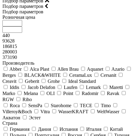
Подбор параметров
Подбор параметров
Подбор параметров
Розничная цена
440
93628
186815
280003
373190
Производитель
Abber
Alca Plast
Allen Brau
Aquanet
Azario
Berges
BLACK&WHITE
CeramaLux
Cersanit
Creavit
Geberit
Grohe
Ideal Standard
Iddis
Jacob Delafon
Laufen
Lemark
Maretti
Marko
Melana
OLI
Point
Radomir
Ravak
RGW
Riho
Roca
SensPa
Starohome
TECE
Timo
Villeroy&Boсh
Vitra
WasserKRAFT
WeltWasser
Акватон
Эстет
Страна
Германия
Дания
Испания
Италия
Китай
Польша
Португалия
Россия
Сербия
Турция