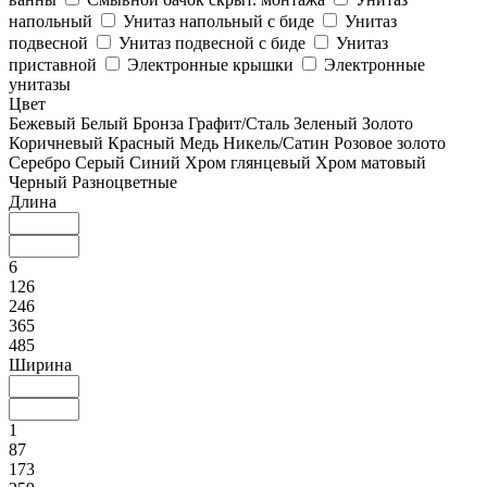
напольный
Унитаз напольный с биде
Унитаз
подвесной
Унитаз подвесной с биде
Унитаз
приставной
Электронные крышки
Электронные
унитазы
Цвет
Бежевый
Белый
Бронза
Графит/Сталь
Зеленый
Золото
Коричневый
Красный
Медь
Никель/Сатин
Розовое золото
Серебро
Серый
Синий
Хром глянцевый
Хром матовый
Черный
Разноцветные
Длина
6
126
246
365
485
Ширина
1
87
173