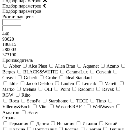
Подбор параметров
Подбор параметров
Подбор параметров
Розничная цена
440
93628
186815
280003
373190
Производитель
Abber
Alca Plast
Allen Brau
Aquanet
Azario
Berges
BLACK&WHITE
CeramaLux
Cersanit
Creavit
Geberit
Grohe
Ideal Standard
Iddis
Jacob Delafon
Laufen
Lemark
Maretti
Marko
Melana
OLI
Point
Radomir
Ravak
RGW
Riho
Roca
SensPa
Starohome
TECE
Timo
Villeroy&Boсh
Vitra
WasserKRAFT
WeltWasser
Акватон
Эстет
Страна
Германия
Дания
Испания
Италия
Китай
Польша
Португалия
Россия
Сербия
Турция