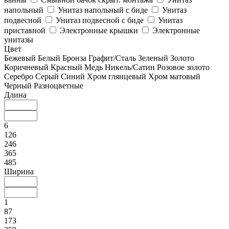
напольный
Унитаз напольный с биде
Унитаз
подвесной
Унитаз подвесной с биде
Унитаз
приставной
Электронные крышки
Электронные
унитазы
Цвет
Бежевый
Белый
Бронза
Графит/Сталь
Зеленый
Золото
Коричневый
Красный
Медь
Никель/Сатин
Розовое золото
Серебро
Серый
Синий
Хром глянцевый
Хром матовый
Черный
Разноцветные
Длина
6
126
246
365
485
Ширина
1
87
173