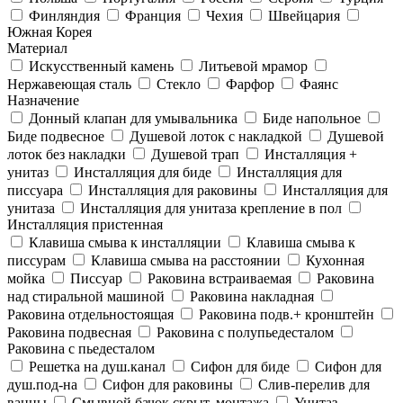
Финляндия
Франция
Чехия
Швейцария
Южная Корея
Материал
Искусственный камень
Литьевой мрамор
Нержавеющая сталь
Стекло
Фарфор
Фаянс
Назначение
Донный клапан для умывальника
Биде напольное
Биде подвесное
Душевой лоток с накладкой
Душевой
лоток без накладки
Душевой трап
Инсталляция +
унитаз
Инсталляция для биде
Инсталляция для
писсуара
Инсталляция для раковины
Инсталляция для
унитаза
Инсталляция для унитаза крепление в пол
Инсталляция пристенная
Клавиша смыва к инсталляции
Клавиша смыва к
писсурам
Клавиша смыва на расстоянии
Кухонная
мойка
Писсуар
Раковина встраиваемая
Раковина
над стиральной машиной
Раковина накладная
Раковина отдельностоящая
Раковина подв.+ кронштейн
Раковина подвесная
Раковина с полупьедесталом
Раковина с пьедесталом
Решетка на душ.канал
Сифон для биде
Сифон для
душ.под-на
Сифон для раковины
Слив-перелив для
ванны
Смывной бачок скрыт. монтажа
Унитаз