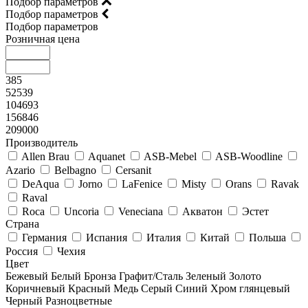
Подбор параметров
Подбор параметров
Подбор параметров
Розничная цена
385
52539
104693
156846
209000
Производитель
Allen Brau
Aquanet
ASB-Mebel
ASB-Woodline
Azario
Belbagno
Cersanit
DeAqua
Jorno
LaFenice
Misty
Orans
Ravak
Raval
Roca
Uncoria
Veneciana
Акватон
Эстет
Страна
Германия
Испания
Италия
Китай
Польша
Россия
Чехия
Цвет
Бежевый
Белый
Бронза
Графит/Сталь
Зеленый
Золото
Коричневый
Красный
Медь
Серый
Синий
Хром глянцевый
Черный
Разноцветные