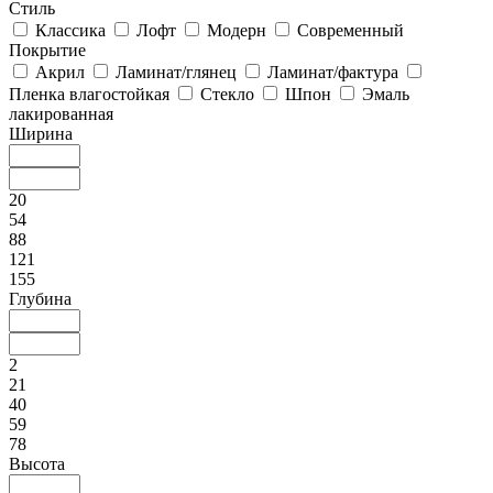
Стиль
Классика
Лофт
Модерн
Современный
Покрытие
Акрил
Ламинат/глянец
Ламинат/фактура
Пленка влагостойкая
Стекло
Шпон
Эмаль
лакированная
Ширина
20
54
88
121
155
Глубина
2
21
40
59
78
Высота