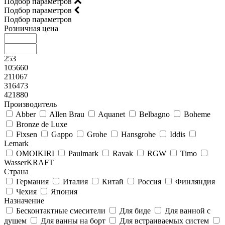
Подбор параметров
Подбор параметров
Подбор параметров
Розничная цена
253
105660
211067
316473
421880
Производитель
Abber
Allen Brau
Aquanet
Belbagno
Boheme
Bronze de Luxe
Fixsen
Gappo
Grohe
Hansgrohe
Iddis
Lemark
OMOIKIRI
Paulmark
Ravak
RGW
Timo
WasserKRAFT
Страна
Германия
Италия
Китай
Россия
Финляндия
Чехия
Япония
Назначение
Бесконтактные смесители
Для биде
Для ванной с
душем
Для ванны на борт
Для встраиваемых систем