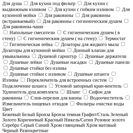
Для душа
Для кухни под фильтр
Для кухни с
выдвижным изливом
Для кухни с гибким изливом
Для
кухонной мойки
Для раковины
Для раковины
(встраиваемый)
Для раковины с гигиеническим душем
Для раковины-чаши
Напольные смесители
С гигиеническим душем ( в
стену)
С гигиеническим душем ( на стену)
Термостат
Гигиеническая лейка
Дозаторы для жидкого мыла
Дозаторы для кухонной мойки
Донный клапан для
умывальника
Душевой гарнитур
Душевые держатели
Душевые лейки
Душевые насадки
Душевые панели
Душевые стойки без излива
Душевые стойки с изливом
Душевые штанги
Изливы
Переключатель для встроенных систем
Подключение шланга
Угловой запорный кран-вентиль
Удлинитель душ.комплекта
Шланг
Сифон для
раковины
Слив-перелив для ванны
Водоочиститель
Измельчитель пищевых отходов
Фильтры очистки воды
Цвет
Бежевый
Белый
Бронза
Бронза темная
Графит/Сталь
Зеленый
Золото
Коричневый
Красный
Никель/Сатин
Розовое золото
Серебро
Серый
Синий
Хром глянцевый
Хром матовый
Черный
Разноцветные