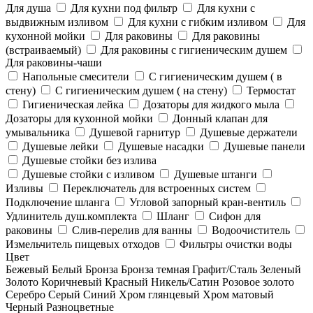
Для душа
Для кухни под фильтр
Для кухни с
выдвижным изливом
Для кухни с гибким изливом
Для
кухонной мойки
Для раковины
Для раковины
(встраиваемый)
Для раковины с гигиеническим душем
Для раковины-чаши
Напольные смесители
С гигиеническим душем ( в
стену)
С гигиеническим душем ( на стену)
Термостат
Гигиеническая лейка
Дозаторы для жидкого мыла
Дозаторы для кухонной мойки
Донный клапан для
умывальника
Душевой гарнитур
Душевые держатели
Душевые лейки
Душевые насадки
Душевые панели
Душевые стойки без излива
Душевые стойки с изливом
Душевые штанги
Изливы
Переключатель для встроенных систем
Подключение шланга
Угловой запорный кран-вентиль
Удлинитель душ.комплекта
Шланг
Сифон для
раковины
Слив-перелив для ванны
Водоочиститель
Измельчитель пищевых отходов
Фильтры очистки воды
Цвет
Бежевый
Белый
Бронза
Бронза темная
Графит/Сталь
Зеленый
Золото
Коричневый
Красный
Никель/Сатин
Розовое золото
Серебро
Серый
Синий
Хром глянцевый
Хром матовый
Черный
Разноцветные