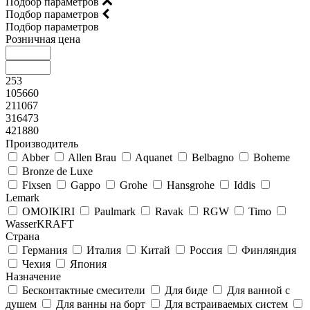
Подбор параметров
Подбор параметров
Подбор параметров
Розничная цена
253
105660
211067
316473
421880
Производитель
Abber
Allen Brau
Aquanet
Belbagno
Boheme
Bronze de Luxe
Fixsen
Gappo
Grohe
Hansgrohe
Iddis
Lemark
OMOIKIRI
Paulmark
Ravak
RGW
Timo
WasserKRAFT
Страна
Германия
Италия
Китай
Россия
Финляндия
Чехия
Япония
Назначение
Бесконтактные смесители
Для биде
Для ванной с
душем
Для ванны на борт
Для встраиваемых систем