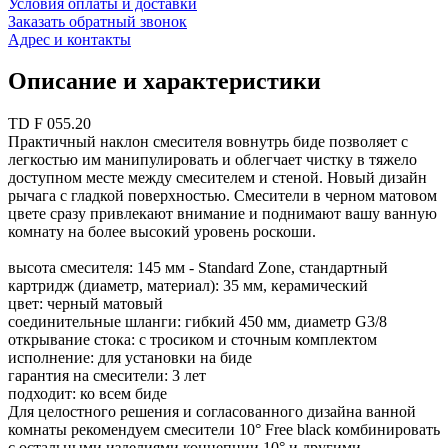
Условия оплаты и доставки
Заказать обратный звонок
Адрес и контакты
Описание и характеристики
TD F 055.20
Практичный наклон смесителя вовнутрь биде позволяет с
легкостью им манипулировать и облегчает чистку в тяжело
доступном месте между смесителем и стеной. Новый дизайн
рычага с гладкой поверхностью. Смесители в черном матовом
цвете сразу привлекают внимание и поднимают вашу ванную
комнату на более высокий уровень роскоши.
высота смесителя: 145 мм - Standard Zone, стандартный
картридж (диаметр, материал): 35 мм, керамический
цвет: черный матовый
соединительные шланги: гибкий 450 мм, диаметр G3/8
открывание стока: с тросиком и сточным комплектом
исполнение: для установки на биде
гарантия на смесители: 3 лет
подходит: ко всем биде
Для целостного решения и согласованного дизайна ванной
комнаты рекомендуем смесители 10° Free black комбинировать
с остальными изделиями концепции 10° и другими