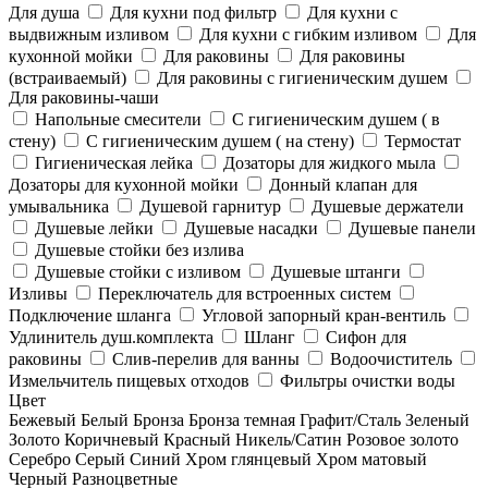
Для душа
Для кухни под фильтр
Для кухни с
выдвижным изливом
Для кухни с гибким изливом
Для
кухонной мойки
Для раковины
Для раковины
(встраиваемый)
Для раковины с гигиеническим душем
Для раковины-чаши
Напольные смесители
С гигиеническим душем ( в
стену)
С гигиеническим душем ( на стену)
Термостат
Гигиеническая лейка
Дозаторы для жидкого мыла
Дозаторы для кухонной мойки
Донный клапан для
умывальника
Душевой гарнитур
Душевые держатели
Душевые лейки
Душевые насадки
Душевые панели
Душевые стойки без излива
Душевые стойки с изливом
Душевые штанги
Изливы
Переключатель для встроенных систем
Подключение шланга
Угловой запорный кран-вентиль
Удлинитель душ.комплекта
Шланг
Сифон для
раковины
Слив-перелив для ванны
Водоочиститель
Измельчитель пищевых отходов
Фильтры очистки воды
Цвет
Бежевый
Белый
Бронза
Бронза темная
Графит/Сталь
Зеленый
Золото
Коричневый
Красный
Никель/Сатин
Розовое золото
Серебро
Серый
Синий
Хром глянцевый
Хром матовый
Черный
Разноцветные