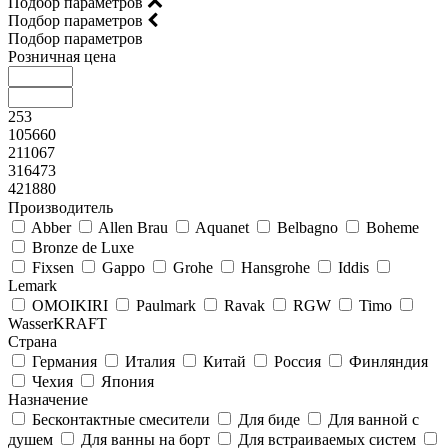
Подбор параметров
Подбор параметров
Подбор параметров
Розничная цена
253
105660
211067
316473
421880
Производитель
Abber
Allen Brau
Aquanet
Belbagno
Boheme
Bronze de Luxe
Fixsen
Gappo
Grohe
Hansgrohe
Iddis
Lemark
OMOIKIRI
Paulmark
Ravak
RGW
Timo
WasserKRAFT
Страна
Германия
Италия
Китай
Россия
Финляндия
Чехия
Япония
Назначение
Бесконтактные смесители
Для биде
Для ванной с
душем
Для ванны на борт
Для встраиваемых систем