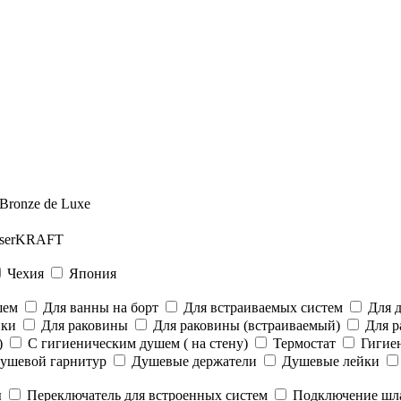
Bronze de Luxe
serKRAFT
Чехия
Япония
шем
Для ванны на борт
Для встраиваемых систем
Для 
йки
Для раковины
Для раковины (встраиваемый)
Для р
)
С гигиеническим душем ( на стену)
Термостат
Гигие
ушевой гарнитур
Душевые держатели
Душевые лейки
ы
Переключатель для встроенных систем
Подключение шл