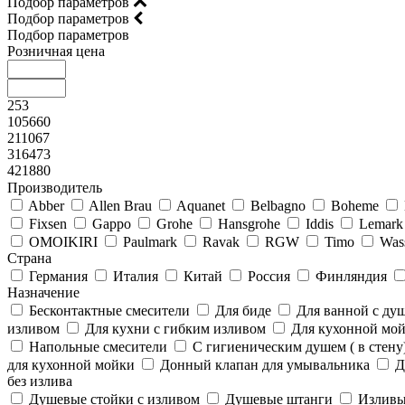
Подбор параметров
Подбор параметров
Подбор параметров
Розничная цена
253
105660
211067
316473
421880
Производитель
Abber
Allen Brau
Aquanet
Belbagno
Boheme
Fixsen
Gappo
Grohe
Hansgrohe
Iddis
Lemark
OMOIKIRI
Paulmark
Ravak
RGW
Timo
Was
Страна
Германия
Италия
Китай
Россия
Финляндия
Назначение
Бесконтактные смесители
Для биде
Для ванной с ду
изливом
Для кухни с гибким изливом
Для кухонной мо
Напольные смесители
С гигиеническим душем ( в стену
для кухонной мойки
Донный клапан для умывальника
Д
без излива
Душевые стойки с изливом
Душевые штанги
Излив