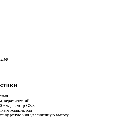
84-68
истики
ртный
мм, керамический
0 мм, диаметр G3/8
точным комплектом
стандартную или увеличенную высоту