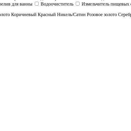
релив для ванны
Водоочиститель
Измельчитель пищевых 
олото
Коричневый
Красный
Никель/Сатин
Розовое золото
Сереб