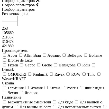
Подбор параметров
Подбор параметров
Подбор параметров
Розничная цена
253
105660
211067
316473
421880
Производитель
Abber
Allen Brau
Aquanet
Belbagno
Boheme
Bronze de Luxe
Fixsen
Gappo
Grohe
Hansgrohe
Iddis
Lemark
OMOIKIRI
Paulmark
Ravak
RGW
Timo
WasserKRAFT
Страна
Германия
Италия
Китай
Россия
Финляндия
Чехия
Япония
Назначение
Бесконтактные смесители
Для биде
Для ванной с
душем
Для ванны на борт
Для встраиваемых систем