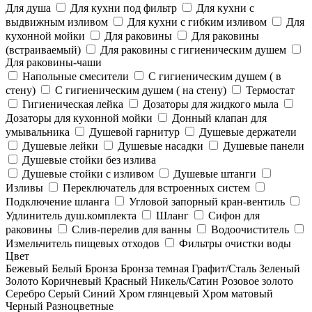
Для душа
Для кухни под фильтр
Для кухни с
выдвижным изливом
Для кухни с гибким изливом
Для
кухонной мойки
Для раковины
Для раковины
(встраиваемый)
Для раковины с гигиеническим душем
Для раковины-чаши
Напольные смесители
С гигиеническим душем ( в
стену)
С гигиеническим душем ( на стену)
Термостат
Гигиеническая лейка
Дозаторы для жидкого мыла
Дозаторы для кухонной мойки
Донный клапан для
умывальника
Душевой гарнитур
Душевые держатели
Душевые лейки
Душевые насадки
Душевые панели
Душевые стойки без излива
Душевые стойки с изливом
Душевые штанги
Изливы
Переключатель для встроенных систем
Подключение шланга
Угловой запорный кран-вентиль
Удлинитель душ.комплекта
Шланг
Сифон для
раковины
Слив-перелив для ванны
Водоочиститель
Измельчитель пищевых отходов
Фильтры очистки воды
Цвет
Бежевый
Белый
Бронза
Бронза темная
Графит/Сталь
Зеленый
Золото
Коричневый
Красный
Никель/Сатин
Розовое золото
Серебро
Серый
Синий
Хром глянцевый
Хром матовый
Черный
Разноцветные