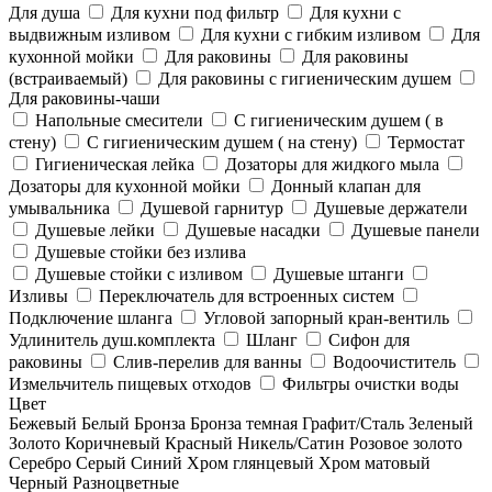
Для душа
Для кухни под фильтр
Для кухни с
выдвижным изливом
Для кухни с гибким изливом
Для
кухонной мойки
Для раковины
Для раковины
(встраиваемый)
Для раковины с гигиеническим душем
Для раковины-чаши
Напольные смесители
С гигиеническим душем ( в
стену)
С гигиеническим душем ( на стену)
Термостат
Гигиеническая лейка
Дозаторы для жидкого мыла
Дозаторы для кухонной мойки
Донный клапан для
умывальника
Душевой гарнитур
Душевые держатели
Душевые лейки
Душевые насадки
Душевые панели
Душевые стойки без излива
Душевые стойки с изливом
Душевые штанги
Изливы
Переключатель для встроенных систем
Подключение шланга
Угловой запорный кран-вентиль
Удлинитель душ.комплекта
Шланг
Сифон для
раковины
Слив-перелив для ванны
Водоочиститель
Измельчитель пищевых отходов
Фильтры очистки воды
Цвет
Бежевый
Белый
Бронза
Бронза темная
Графит/Сталь
Зеленый
Золото
Коричневый
Красный
Никель/Сатин
Розовое золото
Серебро
Серый
Синий
Хром глянцевый
Хром матовый
Черный
Разноцветные