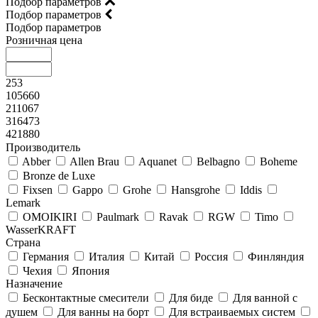
Подбор параметров
Подбор параметров
Подбор параметров
Розничная цена
253
105660
211067
316473
421880
Производитель
Abber
Allen Brau
Aquanet
Belbagno
Boheme
Bronze de Luxe
Fixsen
Gappo
Grohe
Hansgrohe
Iddis
Lemark
OMOIKIRI
Paulmark
Ravak
RGW
Timo
WasserKRAFT
Страна
Германия
Италия
Китай
Россия
Финляндия
Чехия
Япония
Назначение
Бесконтактные смесители
Для биде
Для ванной с
душем
Для ванны на борт
Для встраиваемых систем