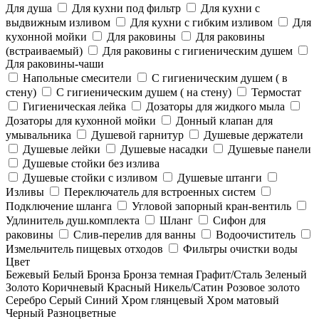
Для душа
Для кухни под фильтр
Для кухни с
выдвижным изливом
Для кухни с гибким изливом
Для
кухонной мойки
Для раковины
Для раковины
(встраиваемый)
Для раковины с гигиеническим душем
Для раковины-чаши
Напольные смесители
С гигиеническим душем ( в
стену)
С гигиеническим душем ( на стену)
Термостат
Гигиеническая лейка
Дозаторы для жидкого мыла
Дозаторы для кухонной мойки
Донный клапан для
умывальника
Душевой гарнитур
Душевые держатели
Душевые лейки
Душевые насадки
Душевые панели
Душевые стойки без излива
Душевые стойки с изливом
Душевые штанги
Изливы
Переключатель для встроенных систем
Подключение шланга
Угловой запорный кран-вентиль
Удлинитель душ.комплекта
Шланг
Сифон для
раковины
Слив-перелив для ванны
Водоочиститель
Измельчитель пищевых отходов
Фильтры очистки воды
Цвет
Бежевый
Белый
Бронза
Бронза темная
Графит/Сталь
Зеленый
Золото
Коричневый
Красный
Никель/Сатин
Розовое золото
Серебро
Серый
Синий
Хром глянцевый
Хром матовый
Черный
Разноцветные