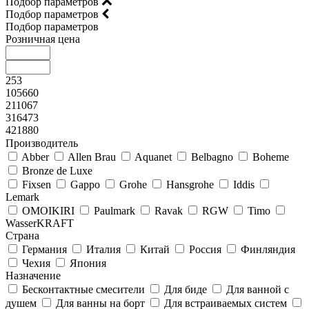
Подбор параметров
Подбор параметров
Подбор параметров
Розничная цена
253
105660
211067
316473
421880
Производитель
Abber
Allen Brau
Aquanet
Belbagno
Boheme
Bronze de Luxe
Fixsen
Gappo
Grohe
Hansgrohe
Iddis
Lemark
OMOIKIRI
Paulmark
Ravak
RGW
Timo
WasserKRAFT
Страна
Германия
Италия
Китай
Россия
Финляндия
Чехия
Япония
Назначение
Бесконтактные смесители
Для биде
Для ванной с
душем
Для ванны на борт
Для встраиваемых систем