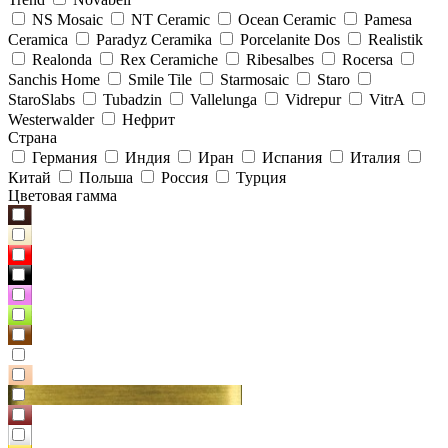
NS Mosaic
NT Ceramic
Ocean Ceramic
Pamesa
Ceramica
Paradyz Сeramika
Porcelanite Dos
Realistik
Realonda
Rex Ceramiche
Ribesalbes
Rocersa
Sanchis Home
Smile Tile
Starmosaic
Staro
StaroSlabs
Tubadzin
Vallelunga
Vidrepur
VitrA
Westerwalder
Нефрит
Страна
Германия
Индия
Иран
Испания
Италия
Китай
Польша
Россия
Турция
Цветовая гамма