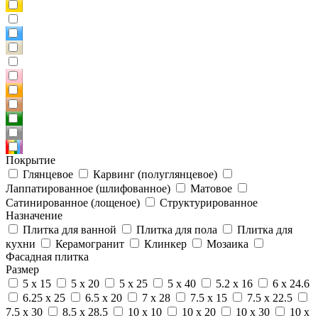
Покрытие
Глянцевое
Карвинг (полуглянцевое)
Лаппатированное (шлифованное)
Матовое
Сатинированное (лощеное)
Структурированное
Назначение
Плитка для ванной
Плитка для пола
Плитка для
кухни
Керамогранит
Клинкер
Мозаика
Фасадная плитка
Размер
5 x 15
5 x 20
5 x 25
5 x 40
5.2 x 16
6 x 24.6
6.25 x 25
6.5 x 20
7 x 28
7.5 x 15
7.5 x 22.5
7.5 x 30
8.5 x 28.5
10 x 10
10 x 20
10 x 30
10 x