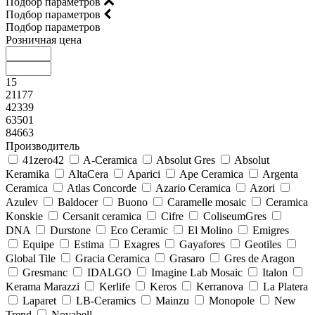
Подбор параметров
Подбор параметров
Подбор параметров
Розничная цена
15
21177
42339
63501
84663
Производитель
41zero42
A-Ceramica
Absolut Gres
Absolut
Keramika
AltaCera
Aparici
Ape Ceramica
Argenta
Ceramica
Atlas Concorde
Azario Ceramica
Azori
Azulev
Baldocer
Buono
Caramelle mosaic
Ceramica
Konskie
Cersanit ceramica
Cifre
ColiseumGres
DNA
Durstone
Eco Ceramic
El Molino
Emigres
Equipe
Estima
Exagres
Gayafores
Geotiles
Global Tile
Gracia Ceramica
Grasaro
Gres de Aragon
Gresmanc
IDALGO
Imagine Lab Mosaic
Italon
Kerama Marazzi
Kerlife
Keros
Kerranova
La Platera
Laparet
LB-Ceramics
Mainzu
Monopole
New
Trend
Novabell