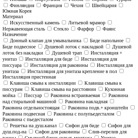
Финляндия
Франция
Чехия
Швейцария
Южная Корея
Материал
Искусственный камень
Литьевой мрамор
Нержавеющая сталь
Стекло
Фарфор
Фаянс
Назначение
Донный клапан для умывальника
Биде напольное
Биде подвесное
Душевой лоток с накладкой
Душевой
лоток без накладки
Душевой трап
Инсталляция +
унитаз
Инсталляция для биде
Инсталляция для
писсуара
Инсталляция для раковины
Инсталляция для
унитаза
Инсталляция для унитаза крепление в пол
Инсталляция пристенная
Клавиша смыва к инсталляции
Клавиша смыва к
писсурам
Клавиша смыва на расстоянии
Кухонная
мойка
Писсуар
Раковина встраиваемая
Раковина
над стиральной машиной
Раковина накладная
Раковина отдельностоящая
Раковина подв.+ кронштейн
Раковина подвесная
Раковина с полупьедесталом
Раковина с пьедесталом
Решетка на душ.канал
Сифон для биде
Сифон для
душ.под-на
Сифон для раковины
Слив-перелив для
ванны
Смывной бачок скрыт. монтажа
Унитаз