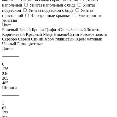
напольный
Унитаз напольный с биде
Унитаз
подвесной
Унитаз подвесной с биде
Унитаз
приставной
Электронные крышки
Электронные
унитазы
Цвет
Бежевый
Белый
Бронза
Графит/Сталь
Зеленый
Золото
Коричневый
Красный
Медь
Никель/Сатин
Розовое золото
Серебро
Серый
Синий
Хром глянцевый
Хром матовый
Черный
Разноцветные
Длина
6
126
246
365
485
Ширина
1
87
173