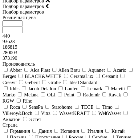
Подбор параметров
Подбор параметров
Подбор параметров
Розничная цена
440
93628
186815
280003
373190
Производитель
Abber
Alca Plast
Allen Brau
Aquanet
Azario
Berges
BLACK&WHITE
CeramaLux
Cersanit
Creavit
Geberit
Grohe
Ideal Standard
Iddis
Jacob Delafon
Laufen
Lemark
Maretti
Marko
Melana
OLI
Point
Radomir
Ravak
RGW
Riho
Roca
SensPa
Starohome
TECE
Timo
Villeroy&Boсh
Vitra
WasserKRAFT
WeltWasser
Акватон
Эстет
Страна
Германия
Дания
Испания
Италия
Китай
Польша
Португалия
Россия
Сербия
Турция