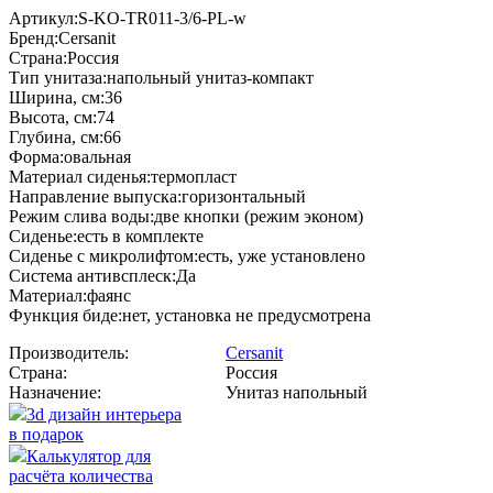
Артикул:S-KO-TR011-3/6-PL-w
Бренд:Cersanit
Страна:Россия
Тип унитаза:напольный унитаз-компакт
Ширина, см:36
Высота, см:74
Глубина, см:66
Форма:овальная
Материал сиденья:термопласт
Направление выпуска:горизонтальный
Режим слива воды:две кнопки (режим эконом)
Сиденье:есть в комплекте
Сиденье с микролифтом:есть, уже установлено
Система антивсплеск:Да
Материал:фаянс
Функция биде:нет, установка не предусмотрена
Производитель:
Cersanit
Страна:
Россия
Назначение:
Унитаз напольный
3d дизайн интерьера
в подарок
Калькулятор для
расчёта количества