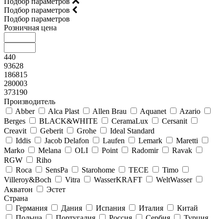
Подбор параметров
Подбор параметров
Подбор параметров
Розничная цена
440
93628
186815
280003
373190
Производитель
Abber
Alca Plast
Allen Brau
Aquanet
Azario
Berges
BLACK&WHITE
CeramaLux
Cersanit
Creavit
Geberit
Grohe
Ideal Standard
Iddis
Jacob Delafon
Laufen
Lemark
Maretti
Marko
Melana
OLI
Point
Radomir
Ravak
RGW
Riho
Roca
SensPa
Starohome
TECE
Timo
Villeroy&Boсh
Vitra
WasserKRAFT
WeltWasser
Акватон
Эстет
Страна
Германия
Дания
Испания
Италия
Китай
Польша
Португалия
Россия
Сербия
Турция