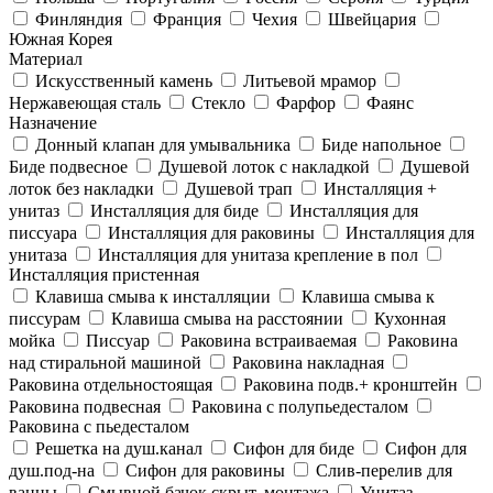
Финляндия
Франция
Чехия
Швейцария
Южная Корея
Материал
Искусственный камень
Литьевой мрамор
Нержавеющая сталь
Стекло
Фарфор
Фаянс
Назначение
Донный клапан для умывальника
Биде напольное
Биде подвесное
Душевой лоток с накладкой
Душевой
лоток без накладки
Душевой трап
Инсталляция +
унитаз
Инсталляция для биде
Инсталляция для
писсуара
Инсталляция для раковины
Инсталляция для
унитаза
Инсталляция для унитаза крепление в пол
Инсталляция пристенная
Клавиша смыва к инсталляции
Клавиша смыва к
писсурам
Клавиша смыва на расстоянии
Кухонная
мойка
Писсуар
Раковина встраиваемая
Раковина
над стиральной машиной
Раковина накладная
Раковина отдельностоящая
Раковина подв.+ кронштейн
Раковина подвесная
Раковина с полупьедесталом
Раковина с пьедесталом
Решетка на душ.канал
Сифон для биде
Сифон для
душ.под-на
Сифон для раковины
Слив-перелив для
ванны
Смывной бачок скрыт. монтажа
Унитаз