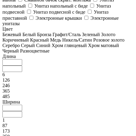
напольный
Унитаз напольный с биде
Унитаз
подвесной
Унитаз подвесной с биде
Унитаз
приставной
Электронные крышки
Электронные
унитазы
Цвет
Бежевый
Белый
Бронза
Графит/Сталь
Зеленый
Золото
Коричневый
Красный
Медь
Никель/Сатин
Розовое золото
Серебро
Серый
Синий
Хром глянцевый
Хром матовый
Черный
Разноцветные
Длина
6
126
246
365
485
Ширина
1
87
173