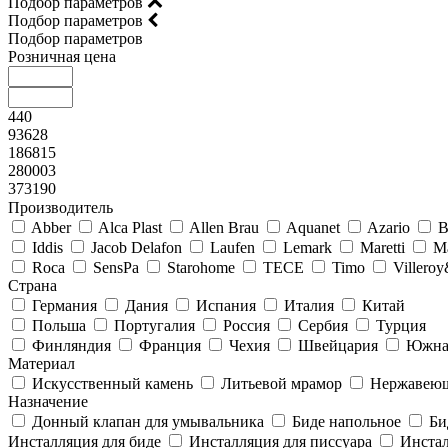
Подбор параметров
Подбор параметров
Подбор параметров
Розничная цена
440
93628
186815
280003
373190
Производитель
Abber
Alca Plast
Allen Brau
Aquanet
Azario
B
Iddis
Jacob Delafon
Laufen
Lemark
Maretti
M
Roca
SensPa
Starohome
TECE
Timo
Villero
Страна
Германия
Дания
Испания
Италия
Китай
Польша
Португалия
Россия
Сербия
Турция
Финляндия
Франция
Чехия
Швейцария
Южна
Материал
Искусственный камень
Литьевой мрамор
Нержавеющ
Назначение
Донный клапан для умывальника
Биде напольное
Би
Инсталляция для биде
Инсталляция для писсуара
Инстал