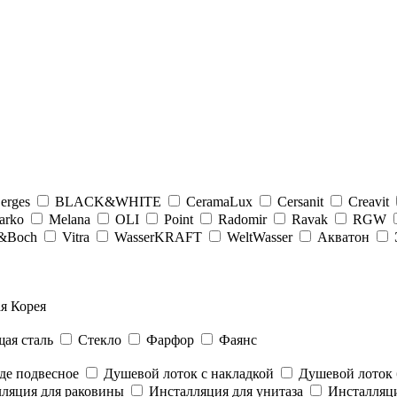
erges
BLACK&WHITE
CeramaLux
Cersanit
Creavit
arko
Melana
OLI
Point
Radomir
Ravak
RGW
y&Boсh
Vitra
WasserKRAFT
WeltWasser
Акватон
я Корея
ая сталь
Стекло
Фарфор
Фаянс
де подвесное
Душевой лоток с накладкой
Душевой лоток 
ляция для раковины
Инсталляция для унитаза
Инсталляци