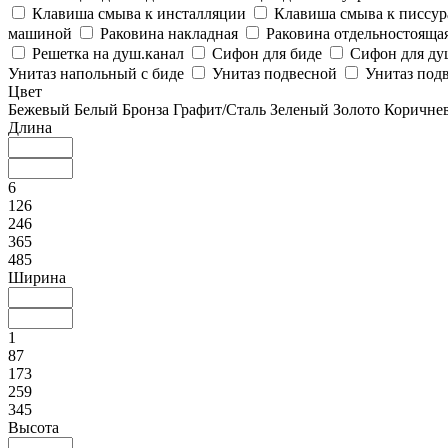
Клавиша смыва к инсталляции
Клавиша смыва к писсу
машиной
Раковина накладная
Раковина отдельностояща
Решетка на душ.канал
Сифон для биде
Сифон для ду
Унитаз напольный с биде
Унитаз подвесной
Унитаз подв
Цвет
Бежевый
Белый
Бронза
Графит/Сталь
Зеленый
Золото
Коричне
Длина
6
126
246
365
485
Ширина
1
87
173
259
345
Высота