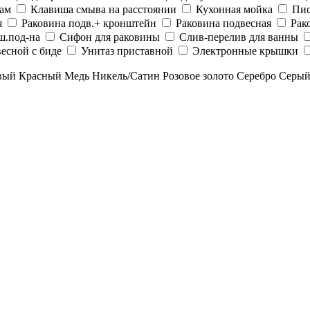
рам
Клавиша смыва на расстоянии
Кухонная мойка
Пис
я
Раковина подв.+ кронштейн
Раковина подвесная
Рак
ш.под-на
Сифон для раковины
Слив-перелив для ванны
есной с биде
Унитаз приставной
Электронные крышки
вый
Красный
Медь
Никель/Сатин
Розовое золото
Серебро
Серы