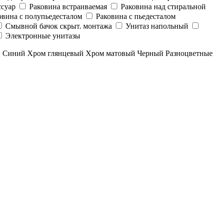
суар
Раковина встраиваемая
Раковина над стиральной
овина с полупьедесталом
Раковина с пьедесталом
Смывной бачок скрыт. монтажа
Унитаз напольный
Электронные унитазы
й
Синий
Хром глянцевый
Хром матовый
Черный
Разноцветные