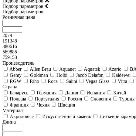
Подбор параметров
Подбор параметров
Подбор параметров
Розничная цена
2079
191348
380616
569885
759153
Производитель
Abber
Allen Brau
Aquanet
Aquatek
Azario
B
Gemy
Goldman
Holbi
Jacob Delafon
Kaldewei
RGW
Riho
Roca
Salini
Vegas-Glass
Vitra
Страна
Беларусь
Германия
Дания
Испания
Китай
Польша
Португалия
Россия
Словения
Турция
Франция
Чехия
Швеция
Материал
Акриловые
Искусственный камень
Литьевой мрамо
Длина