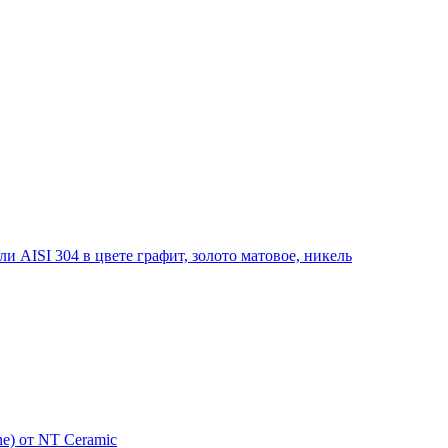
 AISI 304 в цвете графит, золото матовое, никель
e) от NT Ceramic