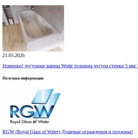
21.05.2026
Новинки! чугунные ванны Wotte толщина чугуна стенки 5 мм/ 3
Полезная информация
RGW (Royal Glass of Water) Душевые ограждения и поддоны!