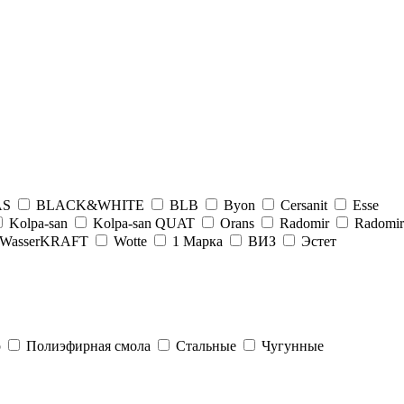
AS
BLACK&WHITE
BLB
Byon
Cersanit
Esse
Kolpa-san
Kolpa-san QUAT
Orans
Radomir
Radomir
WasserKRAFT
Wotte
1 Марка
ВИЗ
Эстет
р
Полиэфирная смола
Стальные
Чугунные