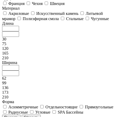
Франция
Чехия
Швеция
Материал
Акриловые
Искусственный камень
Литьевой
мрамор
Полиэфирная смола
Стальные
Чугунные
Длина
30
75
120
165
210
Ширина
62
99
136
173
210
Форма
Асимметричные
Отдельностоящие
Прямоугольные
Радиусные
Угловые
SPA Бассейны