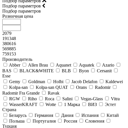
Подбор параметров
Подбор параметров
Подбор параметров
Розничная цена
2079
191348
380616
569885
759153
Производитель
Abber
Allen Brau
Aquanet
Aquatek
Azario
BAS
BLACK&WHITE
BLB
Byon
Cersanit
Esse
Gemy
Goldman
Holbi
Jacob Delafon
Kaldewei
Kolpa-san
Kolpa-san QUAT
Orans
Radomir
Radomir Fra Grande
Ravak
RGW
Riho
Roca
Salini
Vegas-Glass
Vitra
WasserKRAFT
Wotte
1 Марка
ВИЗ
Эстет
Страна
Беларусь
Германия
Дания
Испания
Китай
Польша
Португалия
Россия
Словения
Турция