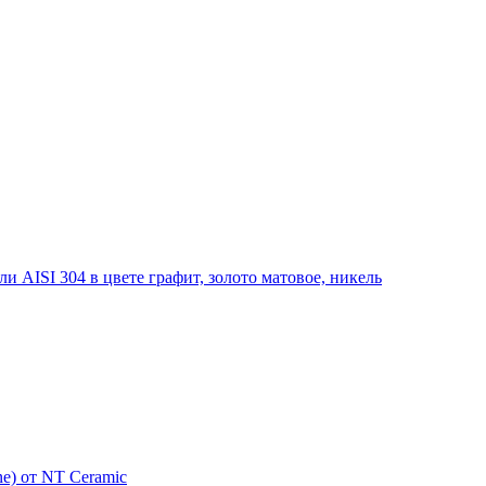
 AISI 304 в цвете графит, золото матовое, никель
e) от NT Ceramic