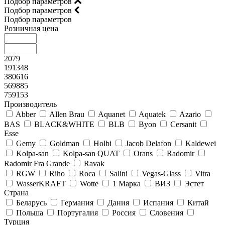
Подбор параметров
Подбор параметров
Подбор параметров
Розничная цена
2079
191348
380616
569885
759153
Производитель
Abber
Allen Brau
Aquanet
Aquatek
Azario
BAS
BLACK&WHITE
BLB
Byon
Cersanit
Esse
Gemy
Goldman
Holbi
Jacob Delafon
Kaldewei
Kolpa-san
Kolpa-san QUAT
Orans
Radomir
Radomir Fra Grande
Ravak
RGW
Riho
Roca
Salini
Vegas-Glass
Vitra
WasserKRAFT
Wotte
1 Марка
ВИЗ
Эстет
Страна
Беларусь
Германия
Дания
Испания
Китай
Польша
Португалия
Россия
Словения
Турция