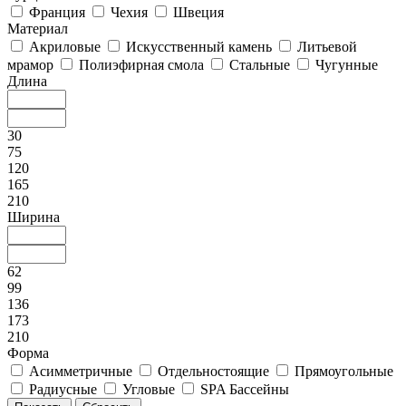
Франция
Чехия
Швеция
Материал
Акриловые
Искусственный камень
Литьевой
мрамор
Полиэфирная смола
Стальные
Чугунные
Длина
30
75
120
165
210
Ширина
62
99
136
173
210
Форма
Асимметричные
Отдельностоящие
Прямоугольные
Радиусные
Угловые
SPA Бассейны