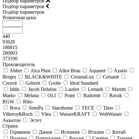
Подбор параметров
Подбор параметров
Подбор параметров
Розничная цена
440
93628
186815
280003
373190
Производитель
Abber
Alca Plast
Allen Brau
Aquanet
Azario
Berges
BLACK&WHITE
CeramaLux
Cersanit
Creavit
Geberit
Grohe
Ideal Standard
Iddis
Jacob Delafon
Laufen
Lemark
Maretti
Marko
Melana
OLI
Point
Radomir
Ravak
RGW
Riho
Roca
SensPa
Starohome
TECE
Timo
Villeroy&Boсh
Vitra
WasserKRAFT
WeltWasser
Акватон
Эстет
Страна
Германия
Дания
Испания
Италия
Китай
Польша
Португалия
Россия
Сербия
Турция