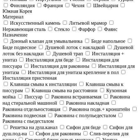
Финляндия
Франция
Чехия
Швейцария
Южная Корея
Материал
Искусственный камень
Литьевой мрамор
Нержавеющая сталь
Стекло
Фарфор
Фаянс
Назначение
Донный клапан для умывальника
Биде напольное
Биде подвесное
Душевой лоток с накладкой
Душевой
лоток без накладки
Душевой трап
Инсталляция +
унитаз
Инсталляция для биде
Инсталляция для
писсуара
Инсталляция для раковины
Инсталляция для
унитаза
Инсталляция для унитаза крепление в пол
Инсталляция пристенная
Клавиша смыва к инсталляции
Клавиша смыва к
писсурам
Клавиша смыва на расстоянии
Кухонная
мойка
Писсуар
Раковина встраиваемая
Раковина
над стиральной машиной
Раковина накладная
Раковина отдельностоящая
Раковина подв.+ кронштейн
Раковина подвесная
Раковина с полупьедесталом
Раковина с пьедесталом
Решетка на душ.канал
Сифон для биде
Сифон для
душ.под-на
Сифон для раковины
Слив-перелив для
ванны
Смывной бачок скрыт. монтажа
Унитаз