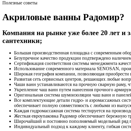
Полезные советы
Акриловые ванны Радомир?
Компания на рынке уже более 20 лет и 
сантехники;
Большая производственная площадка с современным обору
Безупречное качество продукции подтверждено наличием
Сертификация соответствия системы менеджмента качест
Использование современного материала SENOSAN, про
Широкая география компании, позволяющая приобрести п
Развитая сеть сервисных центров, решающих любые воп
Чаши ванн устанавливаются на прочную сварную раму, ч
Укрепление чаш ванн путем нанесения прочного армиру
Оригинальная система шумоизоляции чаш ванн и панеле
Все комплектующие детали гидро- и аэромассажных систе
обеспечивает полную совместимость с любыми из выпуск
Каждая гидромассажная система тестируется на производс
Жесткая евроупаковка Радомир обеспечивает бережную т
Широчайший и постоянно пополняемый модельный ряд поз
Индивидуальный подход к каждому клиенту, гибкая сист