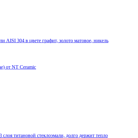
 AISI 304 в цвете графит, золото матовое, никель
e) от NT Ceramic
 слоя титановой стеклоэмали, долго держит тепло