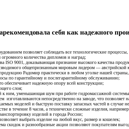
зарекомендовала себя как надежного пр
дованием позволяет соблюдать все технологические процессы, 
 огромного количества дипломов и наград;
ва ISO 9001, доказывающая признание высокого качества проду
изводимого общепризнанным мировым лидером — австрийской
родукцию Радомир практически в любом уголке нашей страны, а 
росы по гарантийному и послегарантийному обслуживанию;
то обеспечивает надежную опору всей конструкции;
ющего слоя;
й к ним, уменьшающая шум при работе гидромассажной систем
м изготавливаются непосредственно на заводе, что позволяет на
аемых моделей и быструю поставку запасных частей в случае н
тве в течение 8 часов, а технически сложные изделия, например
ранспортировку изделий в города России;
воляет выбрать изделие на любой вкус, размер и кошелек;
ема скидок и разнообразные акции позволяют покупателям выго