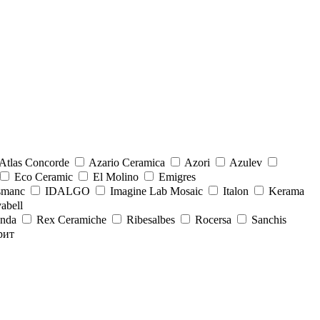
Atlas Concorde
Azario Ceramica
Azori
Azulev
Eco Ceramic
El Molino
Emigres
smanc
IDALGO
Imagine Lab Mosaic
Italon
Kerama
abell
onda
Rex Ceramiche
Ribesalbes
Rocersa
Sanchis
рит