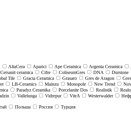
a
AltaCera
Aparici
Ape Ceramica
Argenta Ceramica
Cersanit ceramica
Cifre
ColiseumGres
DNA
Durstone
bal Tile
Gracia Ceramica
Grasaro
Gres de Aragon
Gre
et
LB-Ceramics
Mainzu
Monopole
New Trend
Nov
mica
Paradyz Сeramika
Porcelanite Dos
Realistik
Real
adzin
Vallelunga
Vidrepur
VitrA
Westerwalder
Неф
тай
Польша
Россия
Турция