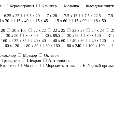
ни
Керамогранит
Клинкер
Мозаика
Фасадная плитк
6.25 x 25
6.5 x 20
7 x 28
7.5 x 15
7.5 x 22.5
7.5
5 x 30
15 x 40
15 x 45
15 x 60
15 x 90
16 x 50
120
20 x 160
22 x 22
22 x 25
23 x 27
24 x 24
2
30 x 50
30 x 60
30 x 89.5
30 x 90
30 x 120
31 
 160
35 x 35
40 x 40
40 x 60
40 x 80
40 x 120
60 x 120
80 x 80
80 x 160
80 x 240
100 x 100
1
оноколор
Мрамор
Октагон
Травертин
Шеврон
Античность
Классика
Мозаика
Морские мотивы
Наборный орнам