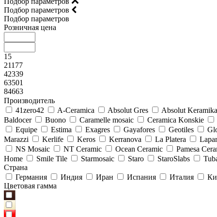
Подбор параметров
Подбор параметров
Подбор параметров
Розничная цена
15
21177
42339
63501
84663
Производитель
41zero42
A-Ceramica
Absolut Gres
Absolut Keramik
Baldocer
Buono
Caramelle mosaic
Ceramica Konskie
Equipe
Estima
Exagres
Gayafores
Geotiles
Glo
Marazzi
Kerlife
Keros
Kerranova
La Platera
Lapar
NS Mosaic
NT Ceramic
Ocean Ceramic
Pamesa Cera
Home
Smile Tile
Starmosaic
Staro
StaroSlabs
Tub
Страна
Германия
Индия
Иран
Испания
Италия
Ки
Цветовая гамма