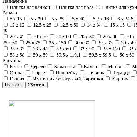
Назначение
Плитка для ванной
Плитка для пола
Плитка для кух
Размер
5 x 15
5 x 20
5 x 25
5 x 40
5.2 x 16
6 x 24.6
12 x 12
12.5 x 25
12.5 x 50
14 x 34
15 x 15
1
40
20 x 45
20 x 50
20 x 60
20 x 80
20 x 90
20 x 
25 x 60
25 x 75
25 x 150
30 x 30
30 x 33
30 x 40
33 x 33
33 x 44
33 x 60
33 x 90
33 x 120
33 x
58 x 58
59 x 59
59.5 x 119.1
59.5 x 59.5
60 x 60
Рисунок
Бетон
Дерево
Калакатта
Камень
Металл
М
Оникс
Паркет
Под рейку
Пэчворк
Тераццо
Гранит
Имитация фотографий, картинки
Кирпич