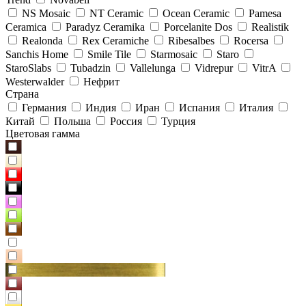
NS Mosaic
NT Ceramic
Ocean Ceramic
Pamesa
Ceramica
Paradyz Сeramika
Porcelanite Dos
Realistik
Realonda
Rex Ceramiche
Ribesalbes
Rocersa
Sanchis Home
Smile Tile
Starmosaic
Staro
StaroSlabs
Tubadzin
Vallelunga
Vidrepur
VitrA
Westerwalder
Нефрит
Страна
Германия
Индия
Иран
Испания
Италия
Китай
Польша
Россия
Турция
Цветовая гамма