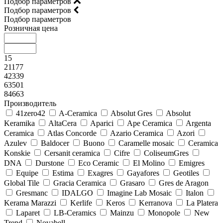
Подбор параметров
Подбор параметров
Подбор параметров
Розничная цена
15
21177
42339
63501
84663
Производитель
41zero42
A-Ceramica
Absolut Gres
Absolut
Keramika
AltaCera
Aparici
Ape Ceramica
Argenta
Ceramica
Atlas Concorde
Azario Ceramica
Azori
Azulev
Baldocer
Buono
Caramelle mosaic
Ceramica
Konskie
Cersanit ceramica
Cifre
ColiseumGres
DNA
Durstone
Eco Ceramic
El Molino
Emigres
Equipe
Estima
Exagres
Gayafores
Geotiles
Global Tile
Gracia Ceramica
Grasaro
Gres de Aragon
Gresmanc
IDALGO
Imagine Lab Mosaic
Italon
Kerama Marazzi
Kerlife
Keros
Kerranova
La Platera
Laparet
LB-Ceramics
Mainzu
Monopole
New
Trend
Novabell