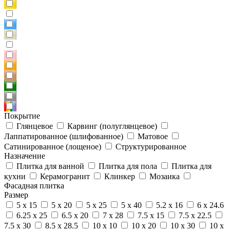
Покрытие
Глянцевое
Карвинг (полуглянцевое)
Лаппатированное (шлифованное)
Матовое
Сатинированное (лощеное)
Структурированное
Назначение
Плитка для ванной
Плитка для пола
Плитка для
кухни
Керамогранит
Клинкер
Мозаика
Фасадная плитка
Размер
5 x 15
5 x 20
5 x 25
5 x 40
5.2 x 16
6 x 24.6
6.25 x 25
6.5 x 20
7 x 28
7.5 x 15
7.5 x 22.5
7.5 x 30
8.5 x 28.5
10 x 10
10 x 20
10 x 30
10 x