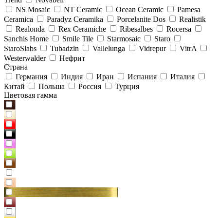
NS Mosaic
NT Ceramic
Ocean Ceramic
Pamesa
Ceramica
Paradyz Сeramika
Porcelanite Dos
Realistik
Realonda
Rex Ceramiche
Ribesalbes
Rocersa
Sanchis Home
Smile Tile
Starmosaic
Staro
StaroSlabs
Tubadzin
Vallelunga
Vidrepur
VitrA
Westerwalder
Нефрит
Страна
Германия
Индия
Иран
Испания
Италия
Китай
Польша
Россия
Турция
Цветовая гамма