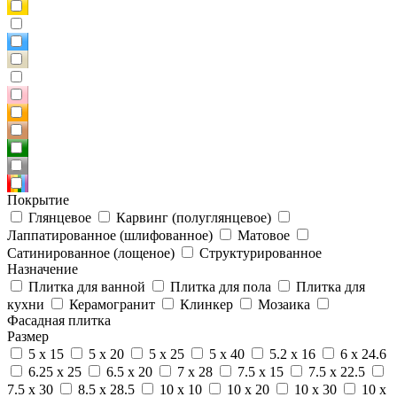
Покрытие
Глянцевое
Карвинг (полуглянцевое)
Лаппатированное (шлифованное)
Матовое
Сатинированное (лощеное)
Структурированное
Назначение
Плитка для ванной
Плитка для пола
Плитка для
кухни
Керамогранит
Клинкер
Мозаика
Фасадная плитка
Размер
5 x 15
5 x 20
5 x 25
5 x 40
5.2 x 16
6 x 24.6
6.25 x 25
6.5 x 20
7 x 28
7.5 x 15
7.5 x 22.5
7.5 x 30
8.5 x 28.5
10 x 10
10 x 20
10 x 30
10 x