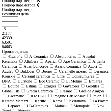
Подбор параметров
Подбор параметров
Подбор параметров
Розничная цена
15
21177
42339
63501
84663
Производитель
41zero42
A-Ceramica
Absolut Gres
Absolut
Keramika
AltaCera
Aparici
Ape Ceramica
Argenta
Ceramica
Atlas Concorde
Azario Ceramica
Azori
Azulev
Baldocer
Buono
Caramelle mosaic
Ceramica
Konskie
Cersanit ceramica
Cifre
ColiseumGres
DNA
Durstone
Eco Ceramic
El Molino
Emigres
Equipe
Estima
Exagres
Gayafores
Geotiles
Global Tile
Gracia Ceramica
Grasaro
Gres de Aragon
Gresmanc
IDALGO
Imagine Lab Mosaic
Italon
Kerama Marazzi
Kerlife
Keros
Kerranova
La Platera
Laparet
LB-Ceramics
Mainzu
Monopole
New
Trend
Novabell