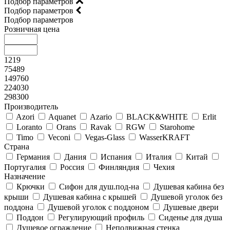
Подбор параметров
Подбор параметров
Подбор параметров
Розничная цена
1219
75489
149760
224030
298300
Производитель
Azori
Aquanet
Azario
BLACK&WHITE
Erlit
Loranto
Orans
Ravak
RGW
Starohome
Timo
Veconi
Vegas-Glass
WasserKRAFT
Страна
Германия
Дания
Испания
Италия
Китай
Португалия
Россия
Финляндия
Чехия
Назначение
Крючки
Сифон для душ.под-на
Душевая кабина без
крыши
Душевая кабина с крышей
Душевой уголок без
поддона
Душевой уголок с поддоном
Душевые двери
Поддон
Регулирующий профиль
Сиденье для душа
Душевое ограждение
Неподвижная стенка