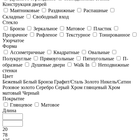
Конструкция дверей
Маятниковые
Раздвижные
Распашные
Складные
Свободный вход
Стекло
Бронза
Зеркальное
Матовое
Пластик
Прозрачное
Рифленое
Текстурное
Тонированное
Узорчатое
Форма
Ассиметричные
Квадратные
Овальные
Полукруглые
Прямоугольные
Пятиугольные
П-
образные
Душевые двери
Walk In
Неподвижные
стенки
Цвет
Бежевый
Белый
Бронза
Графит/Сталь
Золото
Никель/Сатин
Розовое золото
Серебро
Серый
Хром глянцевый
Хром
матовый
Черный
Покрытие
Глянцевое
Матовое
Длина
20
78