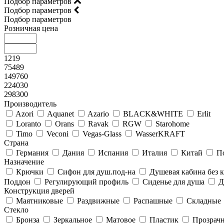
Подбор параметров
Подбор параметров
Подбор параметров
Розничная цена
1219
75489
149760
224030
298300
Производитель
Azori
Aquanet
Azario
BLACK&WHITE
Erlit
Loranto
Orans
Ravak
RGW
Starohome
Timo
Veconi
Vegas-Glass
WasserKRAFT
Страна
Германия
Дания
Испания
Италия
Китай
П
Назначение
Крючки
Сифон для душ.под-на
Душевая кабина без
Поддон
Регулирующий профиль
Сиденье для душа
Д
Конструкция дверей
Маятниковые
Раздвижные
Распашные
Складные
Стекло
Бронза
Зеркальное
Матовое
Пластик
Прозрач