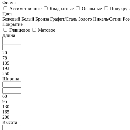
Форма
Ассиметричные
Квадратные
Овальные
Полукруг
Цвет
Бежевый
Белый
Бронза
Графит/Сталь
Золото
Никель/Сатин
Роз
Покрытие
Глянцевое
Матовое
Длина
20
78
135
193
250
Ширина
60
95
130
165
200
Высота