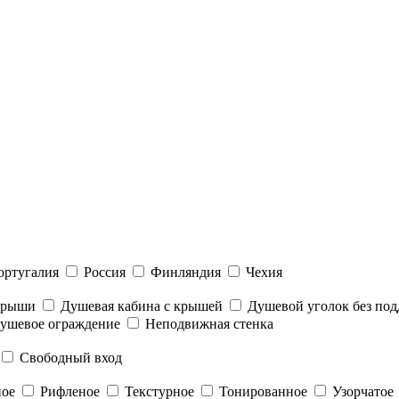
ортугалия
Россия
Финляндия
Чехия
 крыши
Душевая кабина с крышей
Душевой уголок без под
ушевое ограждение
Неподвижная стенка
Свободный вход
ное
Рифленое
Текстурное
Тонированное
Узорчатое