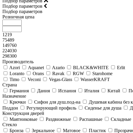
Подбор параметров
Подбор параметров
Подбор параметров
Розничная цена
1219
75489
149760
224030
298300
Производитель
Azori
Aquanet
Azario
BLACK&WHITE
Erlit
Loranto
Orans
Ravak
RGW
Starohome
Timo
Veconi
Vegas-Glass
WasserKRAFT
Страна
Германия
Дания
Испания
Италия
Китай
П
Назначение
Крючки
Сифон для душ.под-на
Душевая кабина без
Поддон
Регулирующий профиль
Сиденье для душа
Д
Конструкция дверей
Маятниковые
Раздвижные
Распашные
Складные
Стекло
Бронза
Зеркальное
Матовое
Пластик
Прозрач