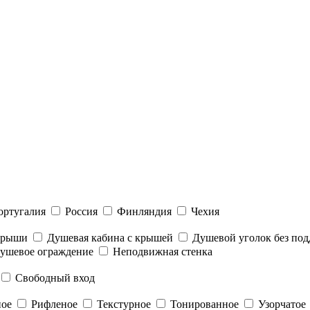
ортугалия
Россия
Финляндия
Чехия
 крыши
Душевая кабина с крышей
Душевой уголок без под
ушевое ограждение
Неподвижная стенка
Свободный вход
ное
Рифленое
Текстурное
Тонированное
Узорчатое