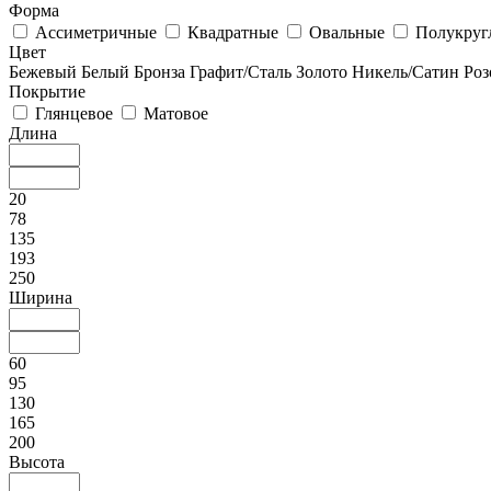
Форма
Ассиметричные
Квадратные
Овальные
Полукруг
Цвет
Бежевый
Белый
Бронза
Графит/Сталь
Золото
Никель/Сатин
Роз
Покрытие
Глянцевое
Матовое
Длина
20
78
135
193
250
Ширина
60
95
130
165
200
Высота