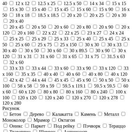
40
12 x 12
12.5 x 25
12.5 x 50
14 x 34
15 x 15
15 x 30
15 x 40
15 x 45
15 x 60
15 x 90
16 x
50
18 x 18
18.5 x 18.5
20 x 20
20 x 25
20 x 30
20 x 40
20 x 45
20 x 50
20 x 60
20 x 80
20 x 90
20 x
120
20 x 160
22 x 22
22 x 25
23 x 27
24 x 24
25 x 25
25 x 29
25 x 33
25 x 40
25 x 45
25 x
50
25 x 60
25 x 75
25 x 150
30 x 30
30 x 33
30 x 40
30 x 50
30 x 60
30 x 89.5
30 x 90
30 x
120
31 x 31
31 x 60
31 x 65
31 x 75
31.5 x 63
32 x 60
33 x 33
33 x 44
33 x 60
33 x 90
33 x 120
33
x 160
35 x 35
40 x 40
40 x 60
40 x 80
40 x 120
42 x 42
44 x 44
45 x 45
45 x 90
50 x 50
50 x
100
58 x 58
59 x 59
59.5 x 119.1
59.5 x 59.5
60
x 60
60 x 120
80 x 80
80 x 160
80 x 240
100 x
100
120 x 120
120 x 240
120 x 270
120 x 278
120 x 280
Рисунок
Бетон
Дерево
Калакатта
Камень
Металл
Моноколор
Мрамор
Октагон
Оникс
Паркет
Под рейку
Пэчворк
Тераццо
Травертин
Шеврон
Античность