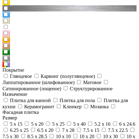
Покрытие
Глянцевое
Карвинг (полуглянцевое)
Лаппатированное (шлифованное)
Матовое
Сатинированное (лощеное)
Структурированное
Назначение
Плитка для ванной
Плитка для пола
Плитка для
кухни
Керамогранит
Клинкер
Мозаика
Фасадная плитка
Размер
5 x 15
5 x 20
5 x 25
5 x 40
5.2 x 16
6 x 24.6
6.25 x 25
6.5 x 20
7 x 28
7.5 x 15
7.5 x 22.5
7.5 x 30
8.5 x 28.5
10 x 10
10 x 20
10 x 30
10 x