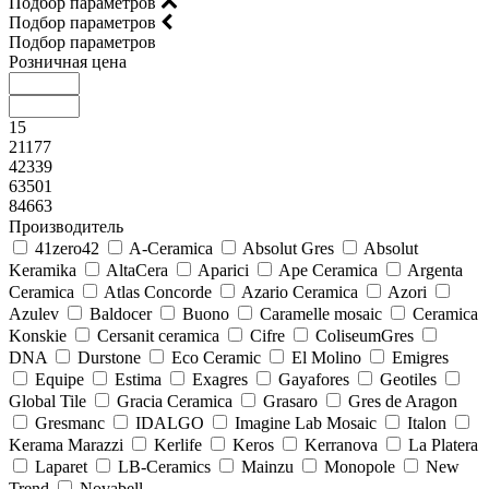
Подбор параметров
Подбор параметров
Подбор параметров
Розничная цена
15
21177
42339
63501
84663
Производитель
41zero42
A-Ceramica
Absolut Gres
Absolut
Keramika
AltaCera
Aparici
Ape Ceramica
Argenta
Ceramica
Atlas Concorde
Azario Ceramica
Azori
Azulev
Baldocer
Buono
Caramelle mosaic
Ceramica
Konskie
Cersanit ceramica
Cifre
ColiseumGres
DNA
Durstone
Eco Ceramic
El Molino
Emigres
Equipe
Estima
Exagres
Gayafores
Geotiles
Global Tile
Gracia Ceramica
Grasaro
Gres de Aragon
Gresmanc
IDALGO
Imagine Lab Mosaic
Italon
Kerama Marazzi
Kerlife
Keros
Kerranova
La Platera
Laparet
LB-Ceramics
Mainzu
Monopole
New
Trend
Novabell