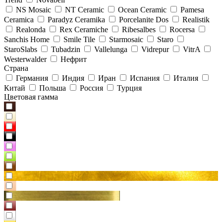
NS Mosaic
NT Ceramic
Ocean Ceramic
Pamesa
Ceramica
Paradyz Сeramika
Porcelanite Dos
Realistik
Realonda
Rex Ceramiche
Ribesalbes
Rocersa
Sanchis Home
Smile Tile
Starmosaic
Staro
StaroSlabs
Tubadzin
Vallelunga
Vidrepur
VitrA
Westerwalder
Нефрит
Страна
Германия
Индия
Иран
Испания
Италия
Китай
Польша
Россия
Турция
Цветовая гамма