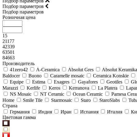
Подбор параметров
Подбор параметров
Подбор параметров
Розничная цена
15
21177
42339
63501
84663
Производитель
41zero42
A-Ceramica
Absolut Gres
Absolut Keramik
Baldocer
Buono
Caramelle mosaic
Ceramica Konskie
Equipe
Estima
Exagres
Gayafores
Geotiles
Glo
Marazzi
Kerlife
Keros
Kerranova
La Platera
Lapar
NS Mosaic
NT Ceramic
Ocean Ceramic
Pamesa Cera
Home
Smile Tile
Starmosaic
Staro
StaroSlabs
Tub
Страна
Германия
Индия
Иран
Испания
Италия
Ки
Цветовая гамма