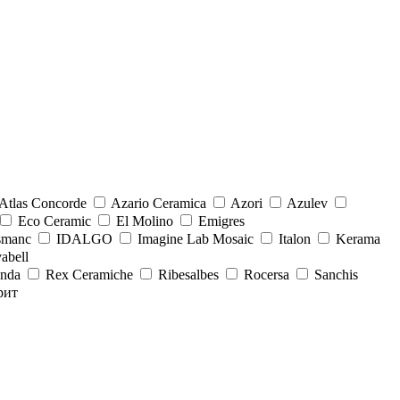
Atlas Concorde
Azario Ceramica
Azori
Azulev
Eco Ceramic
El Molino
Emigres
smanc
IDALGO
Imagine Lab Mosaic
Italon
Kerama
abell
onda
Rex Ceramiche
Ribesalbes
Rocersa
Sanchis
рит