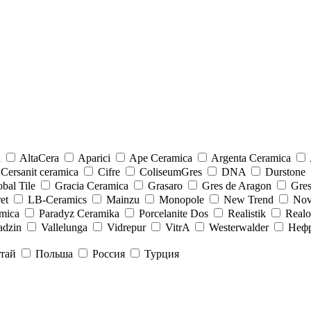
a
AltaCera
Aparici
Ape Ceramica
Argenta Ceramica
Cersanit ceramica
Cifre
ColiseumGres
DNA
Durstone
bal Tile
Gracia Ceramica
Grasaro
Gres de Aragon
Gre
et
LB-Ceramics
Mainzu
Monopole
New Trend
Nov
mica
Paradyz Сeramika
Porcelanite Dos
Realistik
Real
adzin
Vallelunga
Vidrepur
VitrA
Westerwalder
Неф
тай
Польша
Россия
Турция