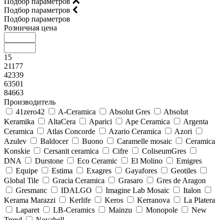
Подбор параметров
Подбор параметров
Подбор параметров
Розничная цена
15
21177
42339
63501
84663
Производитель
41zero42
A-Ceramica
Absolut Gres
Absolut
Keramika
AltaCera
Aparici
Ape Ceramica
Argenta
Ceramica
Atlas Concorde
Azario Ceramica
Azori
Azulev
Baldocer
Buono
Caramelle mosaic
Ceramica
Konskie
Cersanit ceramica
Cifre
ColiseumGres
DNA
Durstone
Eco Ceramic
El Molino
Emigres
Equipe
Estima
Exagres
Gayafores
Geotiles
Global Tile
Gracia Ceramica
Grasaro
Gres de Aragon
Gresmanc
IDALGO
Imagine Lab Mosaic
Italon
Kerama Marazzi
Kerlife
Keros
Kerranova
La Platera
Laparet
LB-Ceramics
Mainzu
Monopole
New
Trend
Novabell