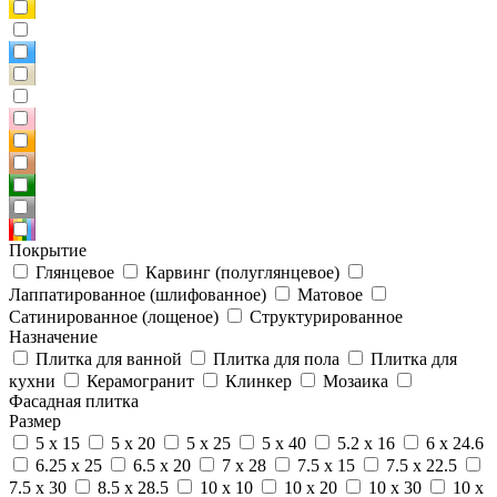
Покрытие
Глянцевое
Карвинг (полуглянцевое)
Лаппатированное (шлифованное)
Матовое
Сатинированное (лощеное)
Структурированное
Назначение
Плитка для ванной
Плитка для пола
Плитка для
кухни
Керамогранит
Клинкер
Мозаика
Фасадная плитка
Размер
5 x 15
5 x 20
5 x 25
5 x 40
5.2 x 16
6 x 24.6
6.25 x 25
6.5 x 20
7 x 28
7.5 x 15
7.5 x 22.5
7.5 x 30
8.5 x 28.5
10 x 10
10 x 20
10 x 30
10 x