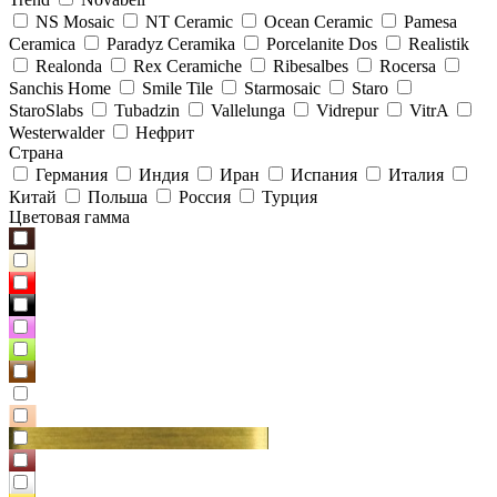
NS Mosaic
NT Ceramic
Ocean Ceramic
Pamesa
Ceramica
Paradyz Сeramika
Porcelanite Dos
Realistik
Realonda
Rex Ceramiche
Ribesalbes
Rocersa
Sanchis Home
Smile Tile
Starmosaic
Staro
StaroSlabs
Tubadzin
Vallelunga
Vidrepur
VitrA
Westerwalder
Нефрит
Страна
Германия
Индия
Иран
Испания
Италия
Китай
Польша
Россия
Турция
Цветовая гамма