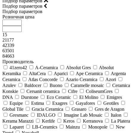
Подбор параметров
Подбор параметров
Подбор параметров
Розничная цена
15
21177
42339
63501
84663
Производитель
41zero42
A-Ceramica
Absolut Gres
Absolut
Keramika
AltaCera
Aparici
Ape Ceramica
Argenta
Ceramica
Atlas Concorde
Azario Ceramica
Azori
Azulev
Baldocer
Buono
Caramelle mosaic
Ceramica
Konskie
Cersanit ceramica
Cifre
ColiseumGres
DNA
Durstone
Eco Ceramic
El Molino
Emigres
Equipe
Estima
Exagres
Gayafores
Geotiles
Global Tile
Gracia Ceramica
Grasaro
Gres de Aragon
Gresmanc
IDALGO
Imagine Lab Mosaic
Italon
Kerama Marazzi
Kerlife
Keros
Kerranova
La Platera
Laparet
LB-Ceramics
Mainzu
Monopole
New
Trend
Novabell