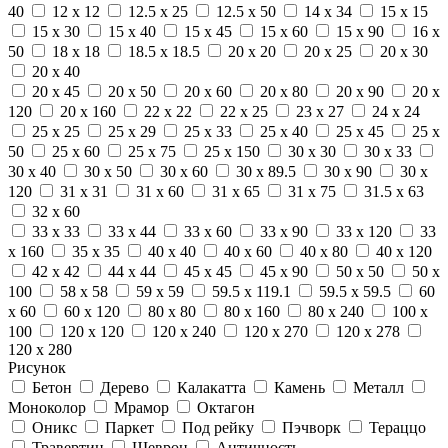
40
12 x 12
12.5 x 25
12.5 x 50
14 x 34
15 x 15
15 x 30
15 x 40
15 x 45
15 x 60
15 x 90
16 x
50
18 x 18
18.5 x 18.5
20 x 20
20 x 25
20 x 30
20 x 40
20 x 45
20 x 50
20 x 60
20 x 80
20 x 90
20 x
120
20 x 160
22 x 22
22 x 25
23 x 27
24 x 24
25 x 25
25 x 29
25 x 33
25 x 40
25 x 45
25 x
50
25 x 60
25 x 75
25 x 150
30 x 30
30 x 33
30 x 40
30 x 50
30 x 60
30 x 89.5
30 x 90
30 x
120
31 x 31
31 x 60
31 x 65
31 x 75
31.5 x 63
32 x 60
33 x 33
33 x 44
33 x 60
33 x 90
33 x 120
33
x 160
35 x 35
40 x 40
40 x 60
40 x 80
40 x 120
42 x 42
44 x 44
45 x 45
45 x 90
50 x 50
50 x
100
58 x 58
59 x 59
59.5 x 119.1
59.5 x 59.5
60
x 60
60 x 120
80 x 80
80 x 160
80 x 240
100 x
100
120 x 120
120 x 240
120 x 270
120 x 278
120 x 280
Рисунок
Бетон
Дерево
Калакатта
Камень
Металл
Моноколор
Мрамор
Октагон
Оникс
Паркет
Под рейку
Пэчворк
Тераццо
Травертин
Шеврон
Античность