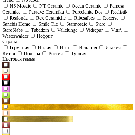
NS Mosaic
NT Ceramic
Ocean Ceramic
Pamesa
Ceramica
Paradyz Сeramika
Porcelanite Dos
Realistik
Realonda
Rex Ceramiche
Ribesalbes
Rocersa
Sanchis Home
Smile Tile
Starmosaic
Staro
StaroSlabs
Tubadzin
Vallelunga
Vidrepur
VitrA
Westerwalder
Нефрит
Страна
Германия
Индия
Иран
Испания
Италия
Китай
Польша
Россия
Турция
Цветовая гамма