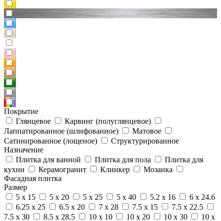
Покрытие
Глянцевое
Карвинг (полуглянцевое)
Лаппатированное (шлифованное)
Матовое
Сатинированное (лощеное)
Структурированное
Назначение
Плитка для ванной
Плитка для пола
Плитка для
кухни
Керамогранит
Клинкер
Мозаика
Фасадная плитка
Размер
5 x 15
5 x 20
5 x 25
5 x 40
5.2 x 16
6 x 24.6
6.25 x 25
6.5 x 20
7 x 28
7.5 x 15
7.5 x 22.5
7.5 x 30
8.5 x 28.5
10 x 10
10 x 20
10 x 30
10 x