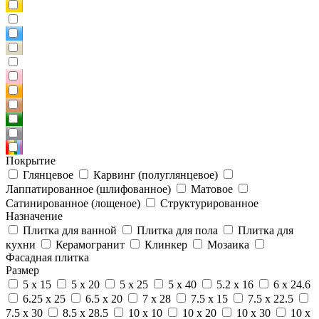
Покрытие
Глянцевое
Карвинг (полуглянцевое)
Лаппатированное (шлифованное)
Матовое
Сатинированное (лощеное)
Структурированное
Назначение
Плитка для ванной
Плитка для пола
Плитка для
кухни
Керамогранит
Клинкер
Мозаика
Фасадная плитка
Размер
5 x 15
5 x 20
5 x 25
5 x 40
5.2 x 16
6 x 24.6
6.25 x 25
6.5 x 20
7 x 28
7.5 x 15
7.5 x 22.5
7.5 x 30
8.5 x 28.5
10 x 10
10 x 20
10 x 30
10 x