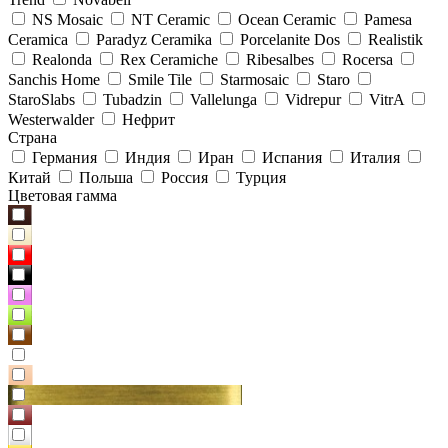
NS Mosaic
NT Ceramic
Ocean Ceramic
Pamesa
Ceramica
Paradyz Сeramika
Porcelanite Dos
Realistik
Realonda
Rex Ceramiche
Ribesalbes
Rocersa
Sanchis Home
Smile Tile
Starmosaic
Staro
StaroSlabs
Tubadzin
Vallelunga
Vidrepur
VitrA
Westerwalder
Нефрит
Страна
Германия
Индия
Иран
Испания
Италия
Китай
Польша
Россия
Турция
Цветовая гамма