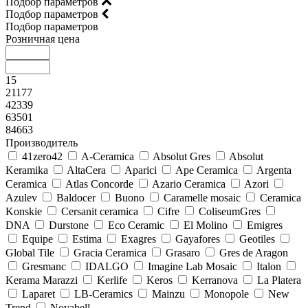
Подбор параметров
Подбор параметров
Подбор параметров
Розничная цена
15
21177
42339
63501
84663
Производитель
41zero42
A-Ceramica
Absolut Gres
Absolut
Keramika
AltaCera
Aparici
Ape Ceramica
Argenta
Ceramica
Atlas Concorde
Azario Ceramica
Azori
Azulev
Baldocer
Buono
Caramelle mosaic
Ceramica
Konskie
Cersanit ceramica
Cifre
ColiseumGres
DNA
Durstone
Eco Ceramic
El Molino
Emigres
Equipe
Estima
Exagres
Gayafores
Geotiles
Global Tile
Gracia Ceramica
Grasaro
Gres de Aragon
Gresmanc
IDALGO
Imagine Lab Mosaic
Italon
Kerama Marazzi
Kerlife
Keros
Kerranova
La Platera
Laparet
LB-Ceramics
Mainzu
Monopole
New
Trend
Novabell