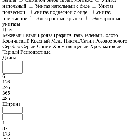
напольный
Унитаз напольный с биде
Унитаз
подвесной
Унитаз подвесной с биде
Унитаз
приставной
Электронные крышки
Электронные
унитазы
Цвет
Бежевый
Белый
Бронза
Графит/Сталь
Зеленый
Золото
Коричневый
Красный
Медь
Никель/Сатин
Розовое золото
Серебро
Серый
Синий
Хром глянцевый
Хром матовый
Черный
Разноцветные
Длина
6
126
246
365
485
Ширина
1
87
173