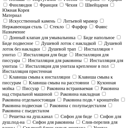
Финляндия
Франция
Чехия
Швейцария
Южная Корея
Материал
Искусственный камень
Литьевой мрамор
Нержавеющая сталь
Стекло
Фарфор
Фаянс
Назначение
Донный клапан для умывальника
Биде напольное
Биде подвесное
Душевой лоток с накладкой
Душевой
лоток без накладки
Душевой трап
Инсталляция +
унитаз
Инсталляция для биде
Инсталляция для
писсуара
Инсталляция для раковины
Инсталляция для
унитаза
Инсталляция для унитаза крепление в пол
Инсталляция пристенная
Клавиша смыва к инсталляции
Клавиша смыва к
писсурам
Клавиша смыва на расстоянии
Кухонная
мойка
Писсуар
Раковина встраиваемая
Раковина
над стиральной машиной
Раковина накладная
Раковина отдельностоящая
Раковина подв.+ кронштейн
Раковина подвесная
Раковина с полупьедесталом
Раковина с пьедесталом
Решетка на душ.канал
Сифон для биде
Сифон для
душ.под-на
Сифон для раковины
Слив-перелив для
ванны
Смывной бачок скрыт. монтажа
Унитаз