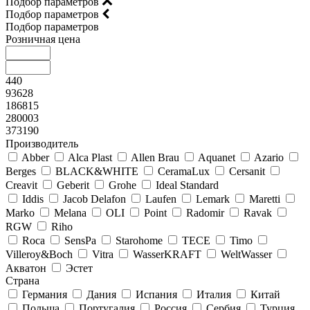
Подбор параметров
Подбор параметров
Подбор параметров
Розничная цена
440
93628
186815
280003
373190
Производитель
Abber
Alca Plast
Allen Brau
Aquanet
Azario
Berges
BLACK&WHITE
CeramaLux
Cersanit
Creavit
Geberit
Grohe
Ideal Standard
Iddis
Jacob Delafon
Laufen
Lemark
Maretti
Marko
Melana
OLI
Point
Radomir
Ravak
RGW
Riho
Roca
SensPa
Starohome
TECE
Timo
Villeroy&Boсh
Vitra
WasserKRAFT
WeltWasser
Акватон
Эстет
Страна
Германия
Дания
Испания
Италия
Китай
Польша
Португалия
Россия
Сербия
Турция