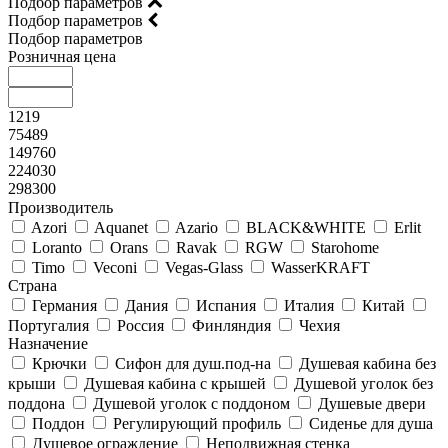
Подбор параметров
Подбор параметров
Подбор параметров
Розничная цена
1219
75489
149760
224030
298300
Производитель
Azori
Aquanet
Azario
BLACK&WHITE
Erlit
Loranto
Orans
Ravak
RGW
Starohome
Timo
Veconi
Vegas-Glass
WasserKRAFT
Страна
Германия
Дания
Испания
Италия
Китай
Португалия
Россия
Финляндия
Чехия
Назначение
Крючки
Сифон для душ.под-на
Душевая кабина без
крыши
Душевая кабина с крышей
Душевой уголок без
поддона
Душевой уголок с поддоном
Душевые двери
Поддон
Регулирующий профиль
Сиденье для душа
Душевое ограждение
Неподвижная стенка