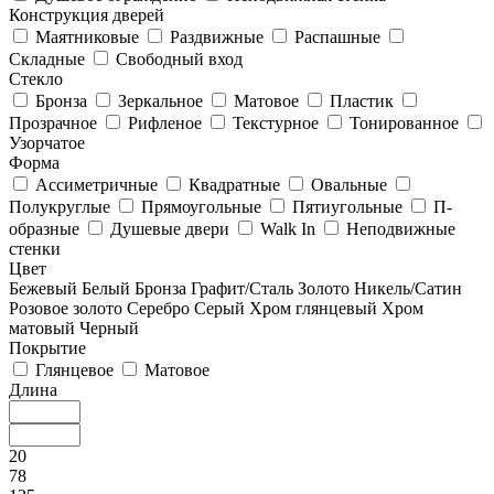
Конструкция дверей
Маятниковые
Раздвижные
Распашные
Складные
Свободный вход
Стекло
Бронза
Зеркальное
Матовое
Пластик
Прозрачное
Рифленое
Текстурное
Тонированное
Узорчатое
Форма
Ассиметричные
Квадратные
Овальные
Полукруглые
Прямоугольные
Пятиугольные
П-
образные
Душевые двери
Walk In
Неподвижные
стенки
Цвет
Бежевый
Белый
Бронза
Графит/Сталь
Золото
Никель/Сатин
Розовое золото
Серебро
Серый
Хром глянцевый
Хром
матовый
Черный
Покрытие
Глянцевое
Матовое
Длина
20
78