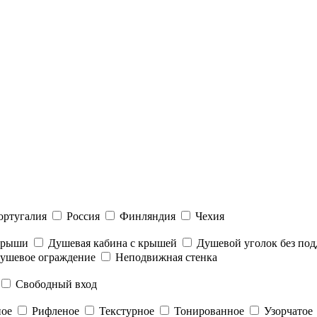
ортугалия
Россия
Финляндия
Чехия
 крыши
Душевая кабина с крышей
Душевой уголок без под
ушевое ограждение
Неподвижная стенка
Свободный вход
ное
Рифленое
Текстурное
Тонированное
Узорчатое