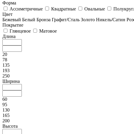
Форма
Ассиметричные
Квадратные
Овальные
Полукруг
Цвет
Бежевый
Белый
Бронза
Графит/Сталь
Золото
Никель/Сатин
Роз
Покрытие
Глянцевое
Матовое
Длина
20
78
135
193
250
Ширина
60
95
130
165
200
Высота