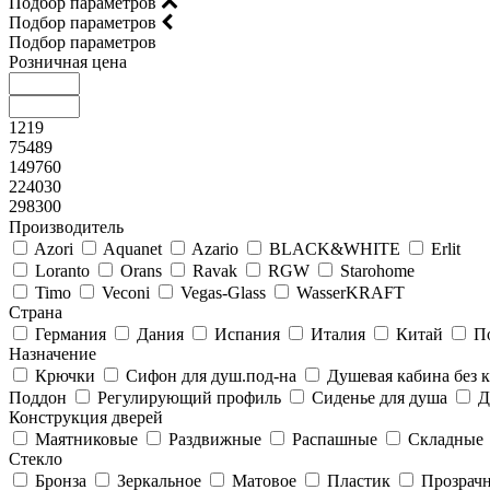
Подбор параметров
Подбор параметров
Подбор параметров
Розничная цена
1219
75489
149760
224030
298300
Производитель
Azori
Aquanet
Azario
BLACK&WHITE
Erlit
Loranto
Orans
Ravak
RGW
Starohome
Timo
Veconi
Vegas-Glass
WasserKRAFT
Страна
Германия
Дания
Испания
Италия
Китай
П
Назначение
Крючки
Сифон для душ.под-на
Душевая кабина без
Поддон
Регулирующий профиль
Сиденье для душа
Д
Конструкция дверей
Маятниковые
Раздвижные
Распашные
Складные
Стекло
Бронза
Зеркальное
Матовое
Пластик
Прозрач