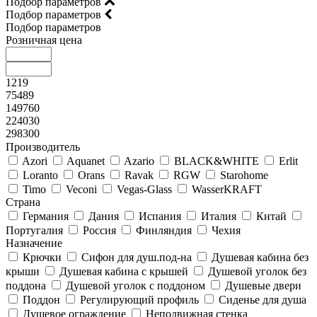
Подбор параметров
Подбор параметров
Подбор параметров
Розничная цена
1219
75489
149760
224030
298300
Производитель
Azori
Aquanet
Azario
BLACK&WHITE
Erlit
Loranto
Orans
Ravak
RGW
Starohome
Timo
Veconi
Vegas-Glass
WasserKRAFT
Страна
Германия
Дания
Испания
Италия
Китай
Португалия
Россия
Финляндия
Чехия
Назначение
Крючки
Сифон для душ.под-на
Душевая кабина без
крыши
Душевая кабина с крышей
Душевой уголок без
поддона
Душевой уголок с поддоном
Душевые двери
Поддон
Регулирующий профиль
Сиденье для душа
Душевое ограждение
Неподвижная стенка