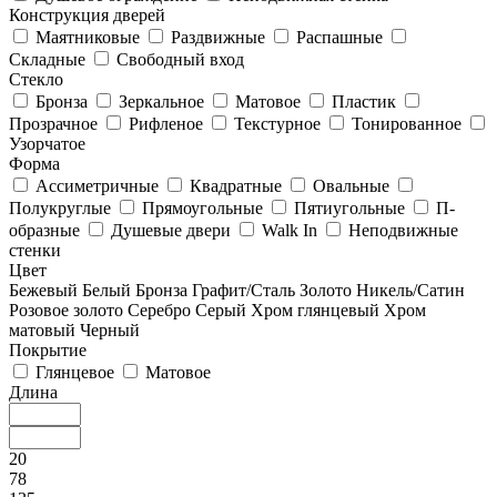
Конструкция дверей
Маятниковые
Раздвижные
Распашные
Складные
Свободный вход
Стекло
Бронза
Зеркальное
Матовое
Пластик
Прозрачное
Рифленое
Текстурное
Тонированное
Узорчатое
Форма
Ассиметричные
Квадратные
Овальные
Полукруглые
Прямоугольные
Пятиугольные
П-
образные
Душевые двери
Walk In
Неподвижные
стенки
Цвет
Бежевый
Белый
Бронза
Графит/Сталь
Золото
Никель/Сатин
Розовое золото
Серебро
Серый
Хром глянцевый
Хром
матовый
Черный
Покрытие
Глянцевое
Матовое
Длина
20
78