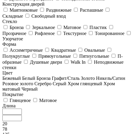
Конструкция дверей
Маятниковые
Раздвижные
Распашные
Складные
Свободный вход
Стекло
Бронза
Зеркальное
Матовое
Пластик
Прозрачное
Рифленое
Текстурное
Тонированное
Узорчатое
Форма
Ассиметричные
Квадратные
Овальные
Полукруглые
Прямоугольные
Пятиугольные
П-
образные
Душевые двери
Walk In
Неподвижные
стенки
Цвет
Бежевый
Белый
Бронза
Графит/Сталь
Золото
Никель/Сатин
Розовое золото
Серебро
Серый
Хром глянцевый
Хром
матовый
Черный
Покрытие
Глянцевое
Матовое
Длина
20
78