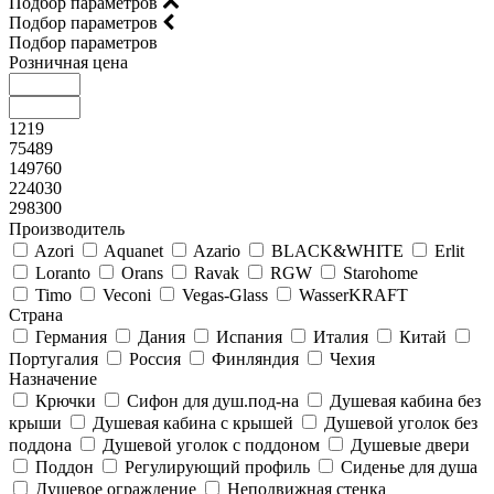
Подбор параметров
Подбор параметров
Подбор параметров
Розничная цена
1219
75489
149760
224030
298300
Производитель
Azori
Aquanet
Azario
BLACK&WHITE
Erlit
Loranto
Orans
Ravak
RGW
Starohome
Timo
Veconi
Vegas-Glass
WasserKRAFT
Страна
Германия
Дания
Испания
Италия
Китай
Португалия
Россия
Финляндия
Чехия
Назначение
Крючки
Сифон для душ.под-на
Душевая кабина без
крыши
Душевая кабина с крышей
Душевой уголок без
поддона
Душевой уголок с поддоном
Душевые двери
Поддон
Регулирующий профиль
Сиденье для душа
Душевое ограждение
Неподвижная стенка